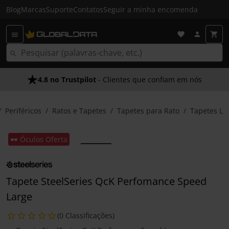
Blog
Marcas
Suporte
Contatos
Seguir a minha encomenda
4.8 no Trustpilot
- Clientes que confiam em nós
Periféricos
Ratos e Tapetes
Tapetes para Rato
Tapetes L
🕶️ Óculos Oferta
Tapete SteelSeries QcK Perfomance Speed
Large
(0 Classificações)