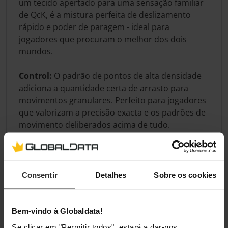
um tecido apertado para uma sensação familiar
de QcK, é a mistura perfeita de deslizamento
rápido e poder de paragem - ideal para
jogadores que procuram o melhor dos dois
mundos.
Control:
O padrão de pontos de alta densidade
adiciona a quantidade certa de arrasto para
movimentos granulares. Perfeito para jogadores
que valorizam a precisão exacta e os padrões de
movimento deliberados acima de tudo.
Especificação
Consentir
Detalhes
Sobre os cookies
Cor
Bem-vindo à Globaldata!
Cor Principal
Preto
Se clicar em "Permitir todos", estará a dar-nos