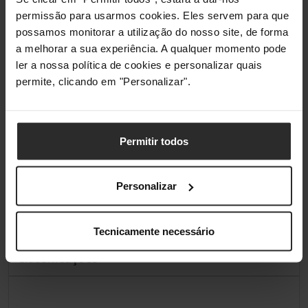
permissão para usarmos cookies. Eles servem para que
possamos monitorar a utilização do nosso site, de forma
Dimensões
a melhorar a sua experiência. A qualquer momento pode
ler a nossa política de cookies e personalizar quais
Comprimento / Profundidade
420 mm
permite, clicando em "Personalizar".
Largura
490 mm
Altura
3,5 mm
Permitir todos
Materiais
Personalizar
Material Superior
Nylon
Tecnicamente necessário
Classificações