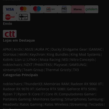
Envio
Lojas em Destaque
APNX
|
Arctic
|
ASUS
|
AURA PC
|
Ducky
|
Endgame Gear
|
GAMIAC
|
Glorious
|
HAVN
|
Keychron
|
King Bundles
|
King Mod Systems
|
Kolink
|
Lian Li
|
LYNK+
|
Moza Racing
|
MSI
|
Nitro Concepts
|
noblechairs
|
NZXT
|
PHANTEKS
|
Playseat
|
SAMSUNG
|
streamplify
|
Team Group
|
Thermal Grizzly
|
TX3
Categorias Principais
noblechairs
|
ThunderX3
|
Memórias RAM
|
Radeon RX 9060 XT
|
Radeon RX 9070 XT
|
GeForce RTX 5080
|
GeForce RTX 5090
|
Ryzen 7
|
Ryzen 9
|
Core i7
|
Core i9
|
Computadores Gamer
|
Portáteis Gaming
|
Monitores Gaming
|
Smartphones Samsung
|
Headsets
|
Ratos Gaming
|
Ratos Wireless
|
Streaming
|
Teclados
|