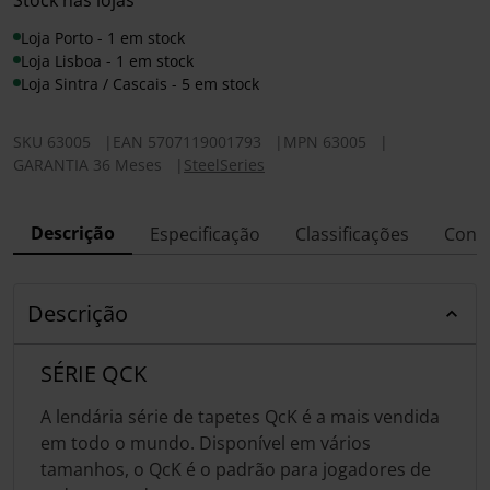
Stock nas lojas
Loja Porto - 1 em stock
Loja Lisboa - 1 em stock
Loja Sintra / Cascais - 5 em stock
SKU
63005
|
EAN
5707119001793
|
MPN
63005
|
GARANTIA 36 Meses
|
SteelSeries
Descrição
Especificação
Classificações
Conf
Descrição
SÉRIE QCK
A lendária série de tapetes QcK é a mais vendida
em todo o mundo. Disponível em vários
tamanhos, o QcK é o padrão para jogadores de