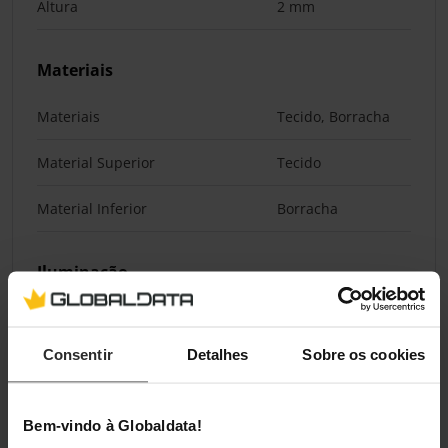
Altura
2 mm
Materiais
Materiais
Tecido, Borracha
Material Superior
Tecido
Material Inferior
Borracha
Iluminação
Iluminação / RGB
Não
Consentir
Detalhes
Sobre os cookies
Classificações
Bem-vindo à Globaldata!