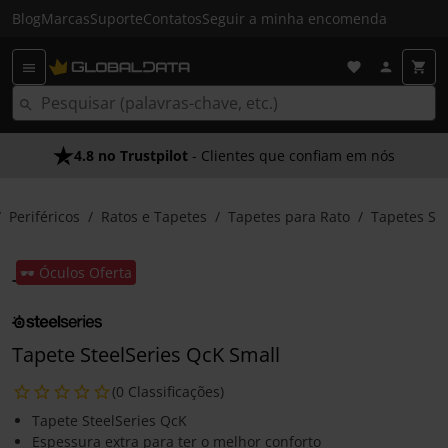
Blog
Marcas
Suporte
Contatos
Seguir a minha encomenda
4.8 no Trustpilot
- Clientes que confiam em nós
Periféricos
Ratos e Tapetes
Tapetes para Rato
Tapetes S
🕶️ Óculos Oferta
Tapete SteelSeries QcK Small
(0 Classificações)
Tapete SteelSeries QcK
Espessura extra para ter o melhor conforto