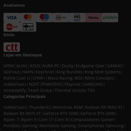
Aceitamos
Envio
Lojas em Destaque
APNX
|
Arctic
|
ASUS
|
AURA PC
|
Ducky
|
Endgame Gear
|
GAMIAC
|
Glorious
|
HAVN
|
Keychron
|
King Bundles
|
King Mod Systems
|
Kolink
|
Lian Li
|
LYNK+
|
Moza Racing
|
MSI
|
Nitro Concepts
|
noblechairs
|
NZXT
|
PHANTEKS
|
Playseat
|
SAMSUNG
|
streamplify
|
Team Group
|
Thermal Grizzly
|
TX3
Categorias Principais
noblechairs
|
ThunderX3
|
Memórias RAM
|
Radeon RX 9060 XT
|
Radeon RX 9070 XT
|
GeForce RTX 5080
|
GeForce RTX 5090
|
Ryzen 7
|
Ryzen 9
|
Core i7
|
Core i9
|
Computadores Gamer
|
Portáteis Gaming
|
Monitores Gaming
|
Smartphones Samsung
|