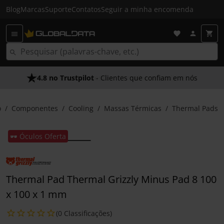
Blog
Marcas
Suporte
Contatos
Seguir a minha encomenda
4.8 no Trustpilot
- Clientes que confiam em nós
o
Componentes
Cooling
Massas Térmicas
Thermal Pads
🕶️ Óculos Oferta
Thermal Pad Thermal Grizzly Minus Pad 8 100
x 100 x 1 mm
(0 Classificações)