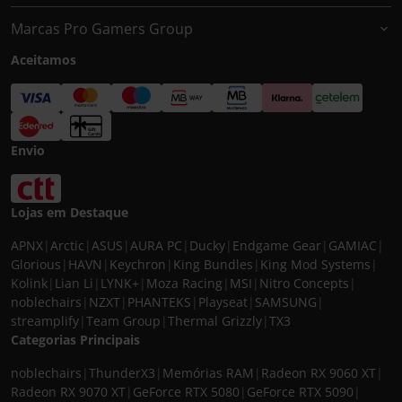
Marcas Pro Gamers Group
Aceitamos
Envio
Lojas em Destaque
APNX
|
Arctic
|
ASUS
|
AURA PC
|
Ducky
|
Endgame Gear
|
GAMIAC
|
Glorious
|
HAVN
|
Keychron
|
King Bundles
|
King Mod Systems
|
Kolink
|
Lian Li
|
LYNK+
|
Moza Racing
|
MSI
|
Nitro Concepts
|
noblechairs
|
NZXT
|
PHANTEKS
|
Playseat
|
SAMSUNG
|
streamplify
|
Team Group
|
Thermal Grizzly
|
TX3
Categorias Principais
noblechairs
|
ThunderX3
|
Memórias RAM
|
Radeon RX 9060 XT
|
Radeon RX 9070 XT
|
GeForce RTX 5080
|
GeForce RTX 5090
|