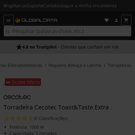
Blog
Marcas
Suporte
Contatos
Seguir a minha encomenda
4.8 no Trustpilot
- Clientes que confiam em nós
os Eletrodomésticos
Pequeno Almoço e Lanche
Torradeiras
🕶️ Óculos Oferta
Torradeira Cecotec Toast&Taste Extra
(0 Classificações)
Potência: 1000 W
Capacidade: 2 torradas