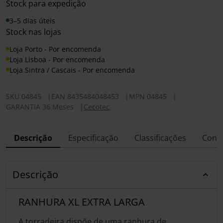
Stock para expedição
3–5 dias úteis
Stock nas lojas
Loja Porto - Por encomenda
Loja Lisboa - Por encomenda
Loja Sintra / Cascais - Por encomenda
SKU
04845
|
EAN
8435484048453
|
MPN
04845
|
GARANTIA 36 Meses
|
Cecotec
Descrição
Especificação
Classificações
Conf
Descrição
RANHURA XL EXTRA LARGA
A torradeira dispõe de uma ranhura de