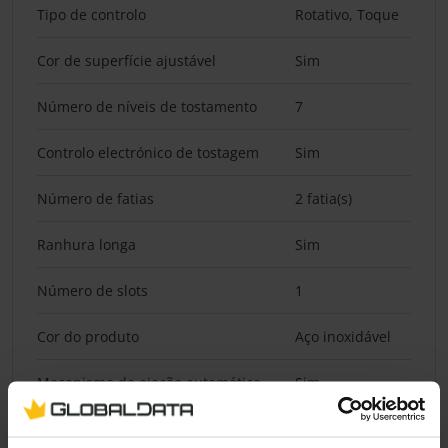
Tipo de controlo
Rotativo, Toque
Cor de superfície ajustável
Sim
Número de níveis de tostamento
7
Controlo electrónico de tostagem
Sim
Número de fatias
2 fatia(s)
Ranhura longa
Sim
Número de slots
1
Cor do produto
Aço inoxidável
Mecanismo de ejeção automática
Sim
Desligar automático
Sim