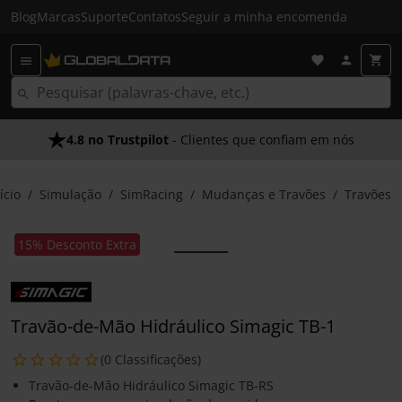
Blog
Marcas
Suporte
Contatos
Seguir a minha encomenda
4.8 no Trustpilot
- Clientes que confiam em nós
ício
Simulação
SimRacing
Mudanças e Travões
Travões
15% Desconto Extra
Travão-de-Mão Hidráulico Simagic TB-1
(0 Classificações)
Travão-de-Mão Hidráulico Simagic TB-RS