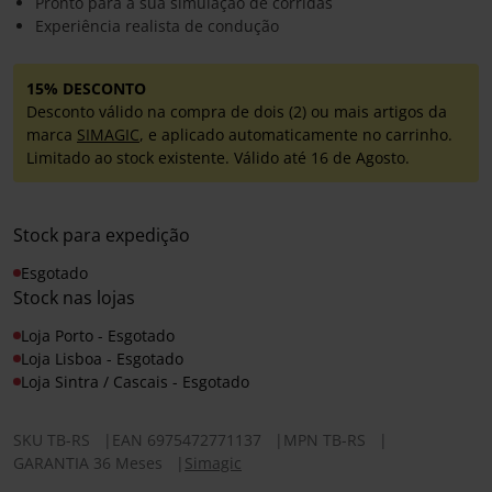
Pronto para a sua simulação de corridas
Experiência realista de condução
15% DESCONTO
Desconto válido na compra de dois (2) ou mais artigos da
marca
SIMAGIC
, e aplicado automaticamente no carrinho.
Limitado ao stock existente. Válido até 16 de Agosto.
Stock para expedição
Esgotado
Stock nas lojas
Loja Porto - Esgotado
Loja Lisboa - Esgotado
Loja Sintra / Cascais - Esgotado
SKU
TB-RS
|
EAN
6975472771137
|
MPN
TB-RS
|
GARANTIA 36 Meses
|
Simagic