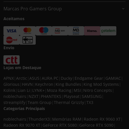
Marcas Pro Gamers Group
Aceitamos
Envio
Lojas em Destaque
APNX
|
Arctic
|
ASUS
|
AURA PC
|
Ducky
|
Endgame Gear
|
GAMIAC
|
Glorious
|
HAVN
|
Keychron
|
King Bundles
|
King Mod Systems
|
Kolink
|
Lian Li
|
LYNK+
|
Moza Racing
|
MSI
|
Nitro Concepts
|
noblechairs
|
NZXT
|
PHANTEKS
|
Playseat
|
SAMSUNG
|
streamplify
|
Team Group
|
Thermal Grizzly
|
TX3
Categorias Principais
noblechairs
|
ThunderX3
|
Memórias RAM
|
Radeon RX 9060 XT
|
Radeon RX 9070 XT
|
GeForce RTX 5080
|
GeForce RTX 5090
|