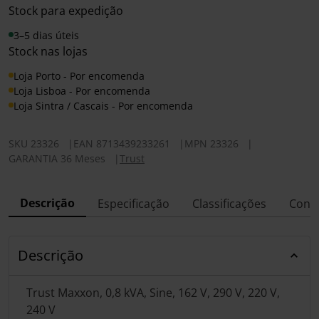
Stock para expedição
3–5 dias úteis
Stock nas lojas
Loja Porto - Por encomenda
Loja Lisboa - Por encomenda
Loja Sintra / Cascais - Por encomenda
SKU
23326
|
EAN
8713439233261
|
MPN
23326
|
GARANTIA 36 Meses
|
Trust
Descrição
Especificação
Classificações
Conf
Descrição
Trust Maxxon, 0,8 kVA, Sine, 162 V, 290 V, 220 V,
240 V