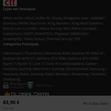
Lojas em Destaque
APNX
|
Arctic
|
ASUS
|
AURA PC
|
Ducky
|
Endgame Gear
|
GAMIAC
|
Glorious
|
HAVN
|
Keychron
|
King Bundles
|
King Mod Systems
|
Kolink
|
Lian Li
|
LYNK+
|
Moza Racing
|
MSI
|
Nitro Concepts
|
noblechairs
|
NZXT
|
PHANTEKS
|
Playseat
|
SAMSUNG
|
streamplify
|
Team Group
|
Thermal Grizzly
|
TX3
Categorias Principais
noblechairs
|
ThunderX3
|
Memórias RAM
|
Radeon RX 9060 XT
|
Radeon RX 9070 XT
|
GeForce RTX 5080
|
GeForce RTX 5090
|
Ryzen 7
|
Ryzen 9
|
Core i7
|
Core i9
|
Computadores Gamer
|
Portáteis Gaming
|
Monitores Gaming
|
Smartphones Samsung
|
Headsets
|
Ratos Gaming
|
Ratos Wireless
|
Streaming
|
Teclados
|
SimRacing
© 2026 CASEKING IBERIA. TODOS OS DIREITOS RESERVADOS. IVA incluído à
83,90 €
3–5 dias úteis
taxa em vigor para todos os produtos. As fotos apresentadas podem não
Incl. IVA
corresponder às configurações descritas. Preços e especificações sujeitos a