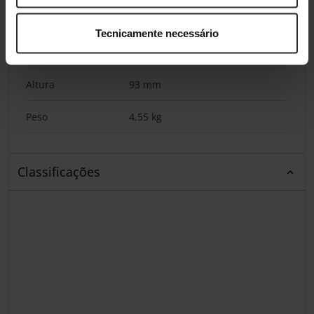
Largura
202 mm
Tecnicamente necessário
Profundidade
293 mm
Altura
93 mm
Peso
4,55 kg
Classificações