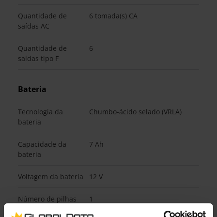
Quantidade de
6 tomada(s) CA
saídas AC
Quantidade de
6
saídas tipo F
Bateria
Tecnologia da
Chumbo-ácido selado (VRLA)
bateria
Capacidade da
7 Ah
bateria
Voltagem da bateria
12 V
Número de pilhas
1