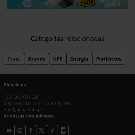
Categorias relacionadas
Trust
Brands
UPS
Energia
Periféricos
Globaldata
+351 300 600 520
dias úteis das 10h-13h e 14h-18h
info@globaldata.pt
As nossas comunidades