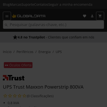
Blog
Marcas
Suporte
Contatos
Seguir a minha encomenda
4.8 no Trustpilot
- Clientes que confiam em nós
Início
Periféricos
Energia
UPS
🕶️ Óculos Oferta
UPS Trust Maxxon Powerstrip 800VA
(0 Classificações)
0,8 kVA