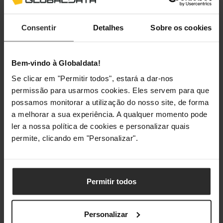
Tempo de carga
8 h
Consentir
Detalhes
Sobre os cookies
Design
Forma
Compacto
Bem-vindo à Globaldata!
Se clicar em "Permitir todos", estará a dar-nos
Cor do produto
Preto
permissão para usarmos cookies. Eles servem para que
possamos monitorar a utilização do nosso site, de forma
Indicadores LED
Sim
a melhorar a sua experiência. A qualquer momento pode
ler a nossa política de cookies e personalizar quais
Conteúdo da embalagem
permite, clicando em "Personalizar".
Cabos
Cabo de alimentação de entrada
Permitir todos
Manual
Sim
Pesos e dimensões
Personalizar