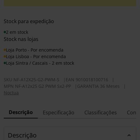
Stock para expedição
2 em stock
Stock nas lojas
Loja Porto - Por encomenda
Loja Lisboa - Por encomenda
Loja Sintra / Cascais - 2 em stock
SKU
NF-A12X25-G2-PWM-S
|
EAN
9010018100716
|
MPN
NF-A12x25 G2 PWM Sx2-PP
|
GARANTIA 36 Meses
|
Noctua
Descrição
Especificação
Classificações
Conf
Descrição