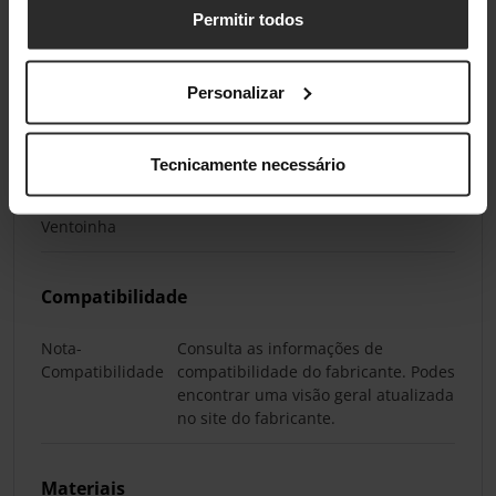
Permitir todos
Ruído máximo
22,5 dB(A)
de uma única
ventoinha
Personalizar
Portas Internas
Tecnicamente necessário
Conectores da
4 pinos (PWM)
Ventoinha
Compatibilidade
Nota-
Consulta as informações de
Compatibilidade
compatibilidade do fabricante. Podes
encontrar uma visão geral atualizada
no site do fabricante.
Materiais