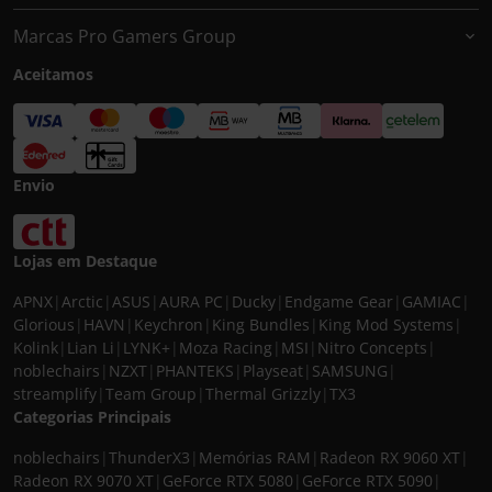
Marcas Pro Gamers Group
Aceitamos
Envio
Lojas em Destaque
APNX
|
Arctic
|
ASUS
|
AURA PC
|
Ducky
|
Endgame Gear
|
GAMIAC
|
Glorious
|
HAVN
|
Keychron
|
King Bundles
|
King Mod Systems
|
Kolink
|
Lian Li
|
LYNK+
|
Moza Racing
|
MSI
|
Nitro Concepts
|
noblechairs
|
NZXT
|
PHANTEKS
|
Playseat
|
SAMSUNG
|
streamplify
|
Team Group
|
Thermal Grizzly
|
TX3
Categorias Principais
noblechairs
|
ThunderX3
|
Memórias RAM
|
Radeon RX 9060 XT
|
Radeon RX 9070 XT
|
GeForce RTX 5080
|
GeForce RTX 5090
|