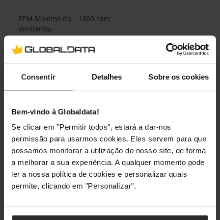
RPM Máximo da
1800 rpm
Ventoinha
Fluxo de Ar
63,15 cfm
Máximo da
Ventoinha
Consentir
Detalhes
Sobre os cookies
Pressão Estática
3,14 mmH2O
Máxima
Bem-vindo à Globaldata!
Se clicar em "Permitir todos", estará a dar-nos
Especificações de Energia
permissão para usarmos cookies. Eles servem para que
possamos monitorar a utilização do nosso site, de forma
Tensão Nominal
12 V
a melhorar a sua experiência. A qualquer momento pode
ler a nossa política de cookies e personalizar quais
Tensão Inicial
7 V
permite, clicando em "Personalizar".
Ruído