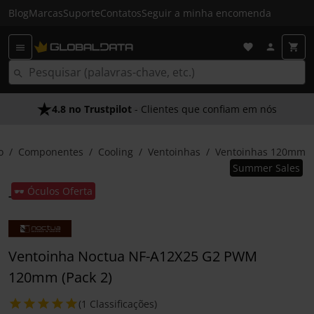
Blog
Marcas
Suporte
Contatos
Seguir a minha encomenda
4.8 no Trustpilot
- Clientes que confiam em nós
o
Componentes
Cooling
Ventoinhas
Ventoinhas 120mm
Summer Sales
🕶️ Óculos Oferta
Ventoinha Noctua NF-A12X25 G2 PWM
120mm (Pack 2)
(1 Classificações)