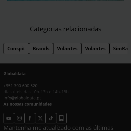
Categorias relacionadas
Conspit
Brands
Volantes
Volantes
SimRac
Globaldata
+351 300 600 520
dias úteis das 10h-13h e 14h-18h
info@globaldata.pt
As nossas comunidades
Mantenha-me atualizado com as últimas