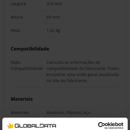
Largura
310 mm
Altura
89 mm
Peso
1,52 kg
Compatibilidade
Nota-
Consulta as informações de
Compatibilidade
compatibilidade do fabricante. Podes
encontrar uma visão geral atualizada
no site do fabricante.
Materiais
Materiais
Alumínio, Plástico, Aço