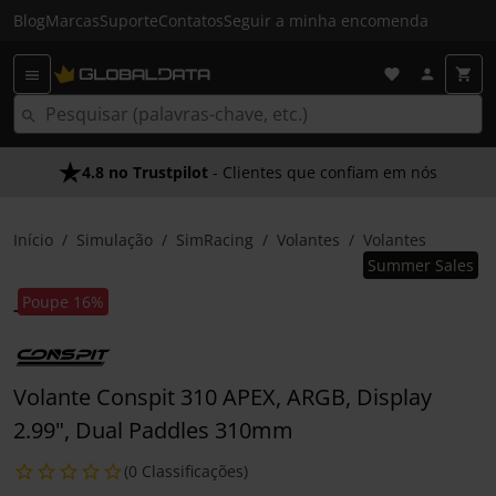
Blog
Marcas
Suporte
Contatos
Seguir a minha encomenda
4.8 no Trustpilot
- Clientes que confiam em nós
Início
Simulação
SimRacing
Volantes
Volantes
Summer Sales
Poupe 16%
Volante Conspit 310 APEX, ARGB, Display
2.99", Dual Paddles 310mm
(0 Classificações)