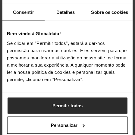
Iluminação
Consentir
Detalhes
Sobre os cookies
Iluminação /
Sim
RGB
Bem-vindo à Globaldata!
Cor de
Rgb
Iluminação
Se clicar em "Permitir todos", estará a dar-nos
permissão para usarmos cookies. Eles servem para que
possamos monitorar a utilização do nosso site, de forma
Classificações
a melhorar a sua experiência. A qualquer momento pode
ler a nossa política de cookies e personalizar quais
permite, clicando em "Personalizar".
Permitir todos
Personalizar