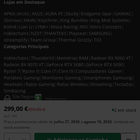
Lojas em Destaque
APNX
|
Arctic
|
ASUS
|
AURA PC
|
Ducky
|
Endgame Gear
|
GAMIAC
|
Glorious
|
HAVN
|
Keychron
|
King Bundles
|
King Mod Systems
|
Kolink
|
Lian Li
|
LYNK+
|
Moza Racing
|
MSI
|
Nitro Concepts
|
noblechairs
|
NZXT
|
PHANTEKS
|
Playseat
|
SAMSUNG
|
streamplify
|
Team Group
|
Thermal Grizzly
|
TX3
Categorias Principais
noblechairs
|
ThunderX3
|
Memórias RAM
|
Radeon RX 9060 XT
|
Radeon RX 9070 XT
|
GeForce RTX 5080
|
GeForce RTX 5090
|
Ryzen 7
|
Ryzen 9
|
Core i7
|
Core i9
|
Computadores Gamer
|
Portáteis Gaming
|
Monitores Gaming
|
Smartphones Samsung
|
Headsets
|
Ratos Gaming
|
Ratos Wireless
|
Streaming
|
Teclados
|
SimRacing
299,00 €
Preço reduzido de
para
359,00 €
2 em stock
Incl. IVA
© 2026 CASEKING IBERIA. TODOS OS DIREITOS RESERVADOS. IVA incluído à
Preço promocional válido de
julho 27, 2026
a
agosto 16, 2026
. Limitado ao
taxa em vigor para todos os produtos. As fotos apresentadas podem não
stock existente.
corresponder às configurações descritas. Preços e especificações sujeitos a
alteração sem aviso prévio. A caseking Iberia declina qualquer