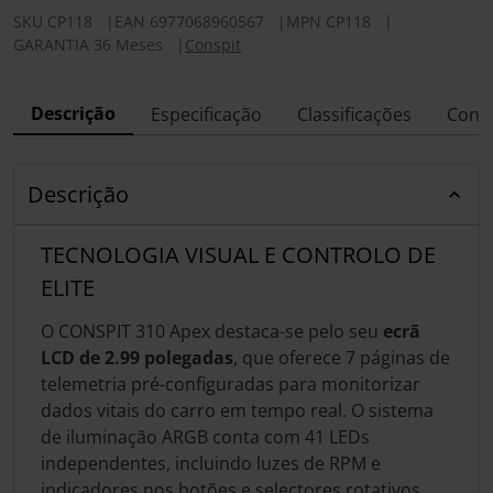
SKU
CP118
|
EAN
6977068960567
|
MPN
CP118
|
GARANTIA 36 Meses
|
Conspit
Descrição
Especificação
Classificações
Conf
Descrição
TECNOLOGIA VISUAL E CONTROLO DE
ELITE
O CONSPIT 310 Apex destaca-se pelo seu
ecrã
LCD de 2.99 polegadas
, que oferece 7 páginas de
telemetria pré-configuradas para monitorizar
dados vitais do carro em tempo real. O sistema
de iluminação ARGB conta com 41 LEDs
independentes, incluindo luzes de RPM e
indicadores nos botões e selectores rotativos,