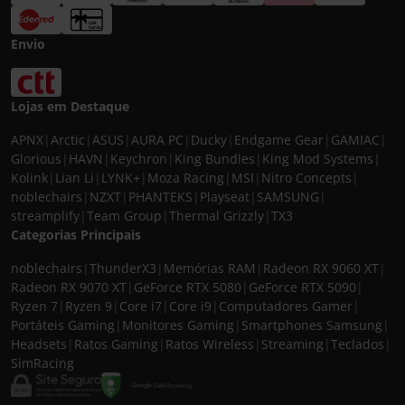
Envio
Lojas em Destaque
APNX
|
Arctic
|
ASUS
|
AURA PC
|
Ducky
|
Endgame Gear
|
GAMIAC
|
Glorious
|
HAVN
|
Keychron
|
King Bundles
|
King Mod Systems
|
Kolink
|
Lian Li
|
LYNK+
|
Moza Racing
|
MSI
|
Nitro Concepts
|
noblechairs
|
NZXT
|
PHANTEKS
|
Playseat
|
SAMSUNG
|
streamplify
|
Team Group
|
Thermal Grizzly
|
TX3
Categorias Principais
noblechairs
|
ThunderX3
|
Memórias RAM
|
Radeon RX 9060 XT
|
Radeon RX 9070 XT
|
GeForce RTX 5080
|
GeForce RTX 5090
|
Ryzen 7
|
Ryzen 9
|
Core i7
|
Core i9
|
Computadores Gamer
|
Portáteis Gaming
|
Monitores Gaming
|
Smartphones Samsung
|
Headsets
|
Ratos Gaming
|
Ratos Wireless
|
Streaming
|
Teclados
|
SimRacing