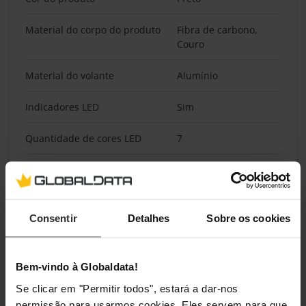
Material do corpo do produto
Fibra de carbono,
Couro
Material do volante
Alumínio
Indicadores LED
Sim
Quantidade de cores LED
7
Tipo de método de libertação
Libertação rápida
Consentir
Detalhes
Sobre os cookies
Classificações
Bem-vindo à Globaldata!
Se clicar em "Permitir todos", estará a dar-nos
permissão para usarmos cookies. Eles servem para que