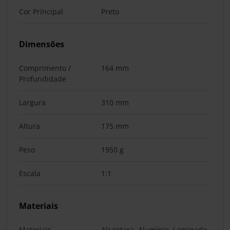
Cor Principal
Preto
Dimensões
Comprimento /
164 mm
Profundidade
Largura
310 mm
Altura
175 mm
Peso
1950 g
Escala
1:1
Materiais
Materiais
Alcantara, Alumínio, Laminado