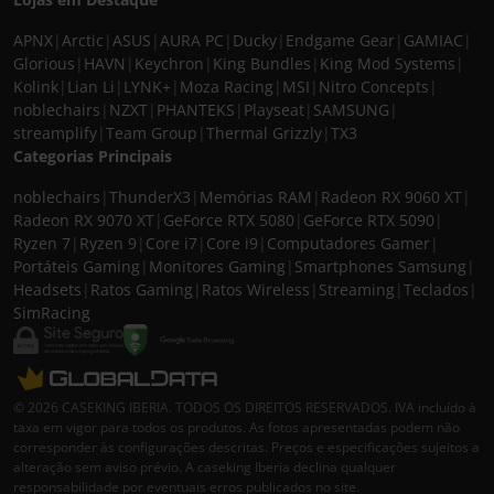
APNX
|
Arctic
|
ASUS
|
AURA PC
|
Ducky
|
Endgame Gear
|
GAMIAC
|
Glorious
|
HAVN
|
Keychron
|
King Bundles
|
King Mod Systems
|
Kolink
|
Lian Li
|
LYNK+
|
Moza Racing
|
MSI
|
Nitro Concepts
|
noblechairs
|
NZXT
|
PHANTEKS
|
Playseat
|
SAMSUNG
|
streamplify
|
Team Group
|
Thermal Grizzly
|
TX3
Categorias Principais
noblechairs
|
ThunderX3
|
Memórias RAM
|
Radeon RX 9060 XT
|
Radeon RX 9070 XT
|
GeForce RTX 5080
|
GeForce RTX 5090
|
Ryzen 7
|
Ryzen 9
|
Core i7
|
Core i9
|
Computadores Gamer
|
Portáteis Gaming
|
Monitores Gaming
|
Smartphones Samsung
|
Headsets
|
Ratos Gaming
|
Ratos Wireless
|
Streaming
|
Teclados
|
SimRacing
© 2026 CASEKING IBERIA. TODOS OS DIREITOS RESERVADOS. IVA incluído à
taxa em vigor para todos os produtos. As fotos apresentadas podem não
corresponder às configurações descritas. Preços e especificações sujeitos a
alteração sem aviso prévio. A caseking Iberia declina qualquer
responsabilidade por eventuais erros publicados no site.