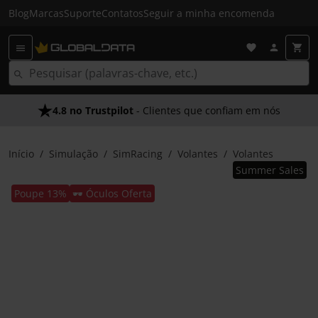
Blog
Marcas
Suporte
Contatos
Seguir a minha encomenda
4.8 no Trustpilot
- Clientes que confiam em nós
Início
Simulação
SimRacing
Volantes
Volantes
Summer Sales
Poupe 13%
🕶️ Óculos Oferta