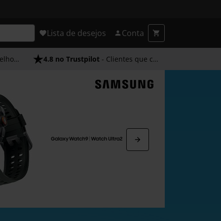
Lista de desejos
Conta
endimento
4.8 no Trustpilot
- Clientes que confiam em nós