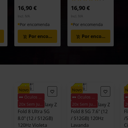
16,90 €
16,90 €
Incl. IVA
Incl. IVA
Por encomenda
Por encomenda
menda
Por encomenda
Por encomenda
novo
novo
🕶️ Óculos Oferta
🕶️ Óculos Oferta
Smartphone
Smartphone
S
Samsung Galaxy Z
20x Sem Juros
Samsung Galaxy Z
20x Sem Juros
S
Fold 8 Ultra 5G
Fold 8 5G 7.6" (12
Fl
8.0" (12 / 512GB)
/ 512GB) 120Hz
/
120Hz Violeta
Lavanda
C