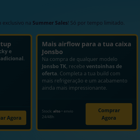
 exclusivo na
Summer Sales
! Só por tempo limitado.
etup
Mais airflow para a tua caixa
Jonsbo
cky e
adicional
.
Na compra de qualquer modelo
Jonsbo TK
, recebe
ventoinhas de
oferta
. Completa a tua build com
mais refrigeração e um acabamento
ainda mais impressionante.
Comprar
Stock:
alto
• envio
24/48h
ar Agora
Agora