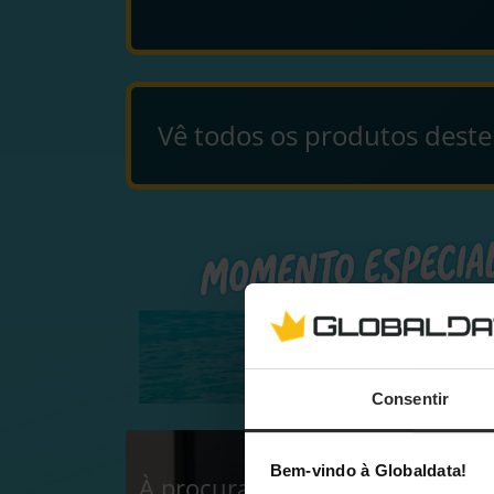
Vê todos os produtos dest
Consentir
Bem-vindo à Globaldata!
À procura do melhor setup de 