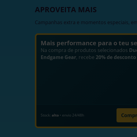
APROVEITA MAIS
Campanhas extra e momentos especiais, em
Mais performance para o teu s
Na compra de produtos selecionados
Du
Endgame Gear
, recebe
20% de desconto 
Compr
Stock:
alto
• envio 24/48h