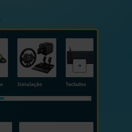
.
to
Simulação
Teclados
Ratos e