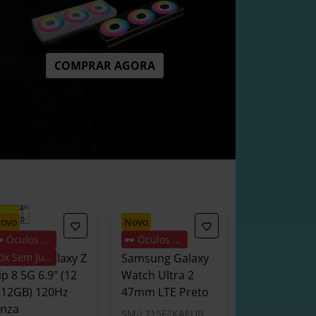
COMPRAR AGORA
novo
novo
🕶️ Óculos Oferta
🕶️ Óculos Oferta
martphone
Smartwatch
amsung Galaxy Z
20x Sem Juros
Samsung Galaxy
ip 8 5G 6.9" (12
Watch Ultra 2
512GB) 120Hz
47mm LTE Preto
inza
SM-L715FZKAEUB