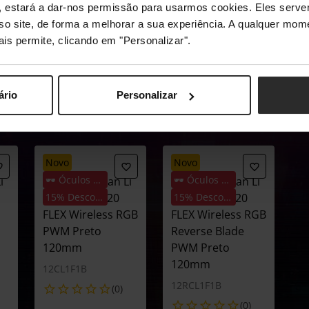
s", estará a dar-nos permissão para usarmos cookies. Eles ser
 a melhor opção para ti.
sso site, de forma a melhorar a sua experiência. A qualquer mome
ais permite, clicando em "Personalizar".
ário
Personalizar
novo
novo
🕶️ Óculos Oferta
🕶️ Óculos Oferta
i
Ventoinha Lian Li
Ventoinha Lian Li
UNI FAN CL120
15% Desconto
UNI FAN CL120
15% Desconto
FLEX Wireless RGB
FLEX Wireless RGB
PWM Preto
Reverse Blade
120mm
PWM Preto
120mm
12CL1F1B
12RCL1F1B
(0)
(0)