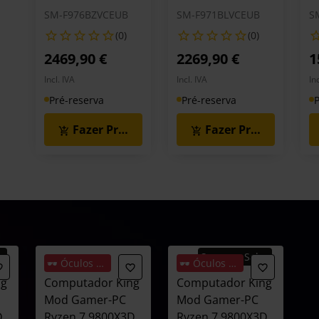
SM-F976BZVCEUB
SM-F971BLVCEUB
S
(0)
(0)
2469,90 €
2269,90 €
1
Incl. IVA
Incl. IVA
In
Pré-reserva
Pré-reserva
P
Fazer Pré-Reserva
Fazer Pré-Reserva
s
Summer Sales
🕶️ Óculos Oferta
🕶️ Óculos Oferta
ng
Computador King
Computador King
Mod Gamer-PC
Mod Gamer-PC
D
Ryzen 7 9800X3D
Ryzen 7 9800X3D