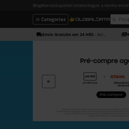
Blog
Marcas
Suporte
Contatos
Seguir a minha enc
Categorias
Envio Gratuito em 24 HRS
- Acima dos 50€