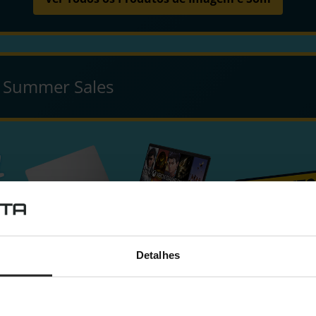
e Summer Sales
Detalhes
gaming e não sabes por onde começar?