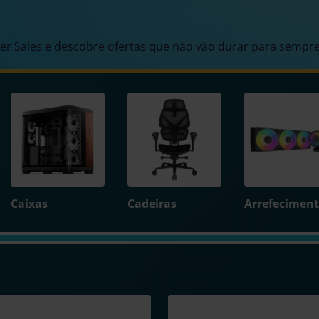
r Sales e descobre ofertas que não vão durar para sempre
Caixas
Cadeiras
Arrefecimen