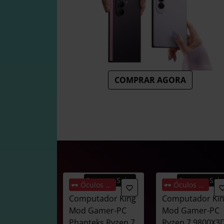
COMPRAR AGORA
Summer Sales
Summer Sale
🕶️ Óculos Oferta
🕶️ Óculos Oferta
Computador King
Computador Ki
Mod Gamer-PC
Mod Gamer-PC
Phanteks Ryzen 7
Ryzen 7 9800X3