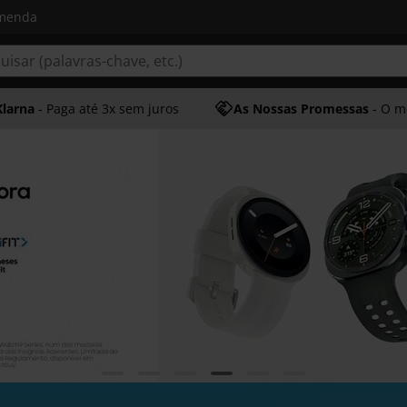
omenda
Klarna
- Paga até 3x sem juros
As Nossas Promessas
- O melhor at