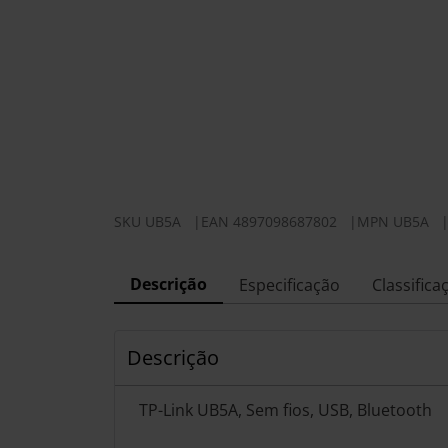
SKU
UB5A
|
EAN
4897098687802
|
MPN
UB5A
Descrição
Especificação
Classifica
Descrição
TP-Link UB5A, Sem fios, USB, Bluetooth