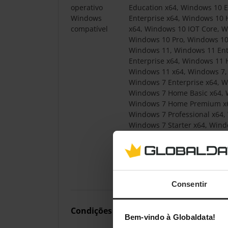
operativo
Education x64, Windows 10 E
Windows
Enterprise x64, Windows 1
compatível
x64, Windows 10 IOT Core, W
Windows 10 Pro, Windows 10
Windows 11, Windows 11 Ent
Enterprise x64, Windows 11
Windows 11 x64, Windows 7,
Windows 7 Enterprise x64, 
Windows 7 Home Basic x64,
Windows 7 Home Premium x64
Windows 7 Professional x64,
Windows 7 Starter x64, Wind
Ultimate x64, Windows 7 x6
Enterprise, Windows 8 Enter
Windows 8 Pro x64, Windows 
Windows 8.1 Enterprise, Win
Windows 8.1 Pro, Windows 8.
Consentir
Condições ambientais
Bem-vindo à Globaldata!