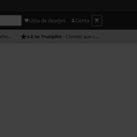
Lista de desejos
Conta
endimento
4.8 no Trustpilot
- Clientes que confiam em nós