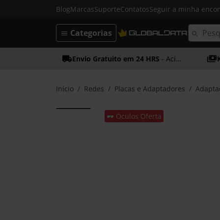
Blog
Marcas
Suporte
Contatos
Seguir a minha enc
Categorias
Envio Gratuito em 24 HRS
- Acima dos 50€
Início
Redes
Placas e Adaptadores
Adapta
🕶️ Óculos Oferta