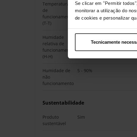
Se clicar em "Permitir todo
Temperatura
0 - 40 °C
de
monitorar a utilização do no
funcionamento
de cookies e personalizar qu
(T-T)
Humidade
10 - 90%
Tecnicamente necess
relativa de
funcionamento
(H-H)
Humidade de
5 - 90%
não
funcionamento
Sustentabilidade
Produto
Sim
sustentável