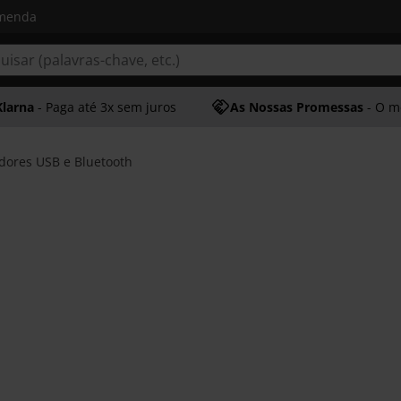
omenda
Klarna
- Paga até 3x sem juros
As Nossas Promessas
- O melhor at
dores USB e Bluetooth