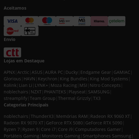
Aceitamos
Envio
Lojas em Destaque
APNX
|
Arctic
|
ASUS
|
AURA PC
|
Ducky
|
Endgame Gear
|
GAMIAC
|
Glorious
|
HAVN
|
Keychron
|
King Bundles
|
King Mod Systems
|
Kolink
|
Lian Li
|
LYNK+
|
Moza Racing
|
MSI
|
Nitro Concepts
|
noblechairs
|
NZXT
|
PHANTEKS
|
Playseat
|
SAMSUNG
|
streamplify
|
Team Group
|
Thermal Grizzly
|
TX3
Categorias Principais
noblechairs
|
ThunderX3
|
Memórias RAM
|
Radeon RX 9060 XT
|
Radeon RX 9070 XT
|
GeForce RTX 5080
|
GeForce RTX 5090
|
Ryzen 7
|
Ryzen 9
|
Core i7
|
Core i9
|
Computadores Gamer
|
Portáteis Gaming
|
Monitores Gaming
|
Smartphones Samsung
|