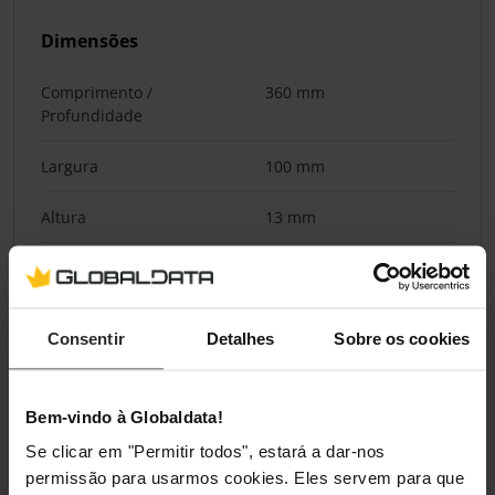
Dimensões
Comprimento /
360 mm
Profundidade
Largura
100 mm
Altura
13 mm
Materiais
Materiais
Tecido, Espuma,
Consentir
Detalhes
Sobre os cookies
Borracha
Bem-vindo à Globaldata!
Classificações
Se clicar em "Permitir todos", estará a dar-nos
permissão para usarmos cookies. Eles servem para que