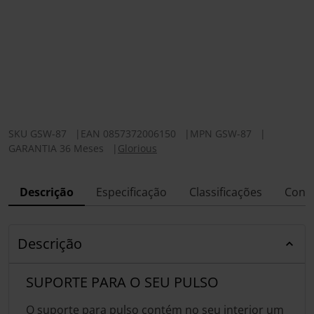
SKU
GSW-87
|
EAN
0857372006150
|
MPN
GSW-87
|
GARANTIA 36 Meses
|
Glorious
Descrição
Especificação
Classificações
Conf
Descrição
SUPORTE PARA O SEU PULSO
O suporte para pulso contém no seu interior um