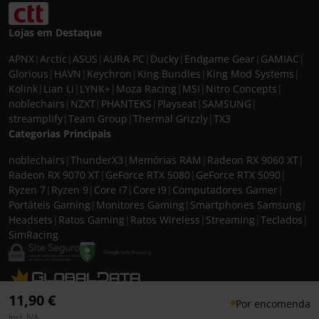
Lojas em Destaque
APNX
|
Arctic
|
ASUS
|
AURA PC
|
Ducky
|
Endgame Gear
|
GAMIAC
|
Glorious
|
HAVN
|
Keychron
|
King Bundles
|
King Mod Systems
|
Kolink
|
Lian Li
|
LYNK+
|
Moza Racing
|
MSI
|
Nitro Concepts
|
noblechairs
|
NZXT
|
PHANTEKS
|
Playseat
|
SAMSUNG
|
streamplify
|
Team Group
|
Thermal Grizzly
|
TX3
Categorias Principais
noblechairs
|
ThunderX3
|
Memórias RAM
|
Radeon RX 9060 XT
|
Radeon RX 9070 XT
|
GeForce RTX 5080
|
GeForce RTX 5090
|
Ryzen 7
|
Ryzen 9
|
Core i7
|
Core i9
|
Computadores Gamer
|
Portáteis Gaming
|
Monitores Gaming
|
Smartphones Samsung
|
Headsets
|
Ratos Gaming
|
Ratos Wireless
|
Streaming
|
Teclados
|
SimRacing
© 2026 CASEKING IBERIA. TODOS OS DIREITOS RESERVADOS. IVA incluído à
11,90 €
Por encomenda
taxa em vigor para todos os produtos. As fotos apresentadas podem não
Incl. IVA