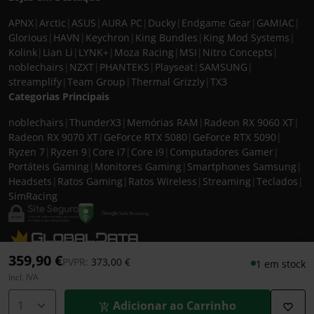
APNX
|
Arctic
|
ASUS
|
AURA PC
|
Ducky
|
Endgame Gear
|
GAMIAC
|
Glorious
|
HAVN
|
Keychron
|
King Bundles
|
King Mod Systems
|
Kolink
|
Lian Li
|
LYNK+
|
Moza Racing
|
MSI
|
Nitro Concepts
|
noblechairs
|
NZXT
|
PHANTEKS
|
Playseat
|
SAMSUNG
|
streamplify
|
Team Group
|
Thermal Grizzly
|
TX3
Categorias Principais
noblechairs
|
ThunderX3
|
Memórias RAM
|
Radeon RX 9060 XT
|
Radeon RX 9070 XT
|
GeForce RTX 5080
|
GeForce RTX 5090
|
Ryzen 7
|
Ryzen 9
|
Core i7
|
Core i9
|
Computadores Gamer
|
Portáteis Gaming
|
Monitores Gaming
|
Smartphones Samsung
|
Headsets
|
Ratos Gaming
|
Ratos Wireless
|
Streaming
|
Teclados
|
SimRacing
© 2026 CASEKING IBERIA. TODOS OS DIREITOS RESERVADOS. IVA incluído à
359,90 €
Preço reduzido de
para
PVPR:
373,00 €
1 em stock
taxa em vigor para todos os produtos. As fotos apresentadas podem não
Incl. IVA
corresponder às configurações descritas. Preços e especificações sujeitos a
alteração sem aviso prévio. A caseking Iberia declina qualquer
Adicionar ao Carrinho
responsabilidade por eventuais erros publicados no site.