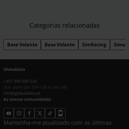
Categorias relacionadas
Base Volante
Base Volante
SimRacing
Simul
Globaldata
+351 300 600 520
dias úteis das 10h-13h e 14h-18h
info@globaldata.pt
As nossas comunidades
Mantenha-me atualizado com as últimas