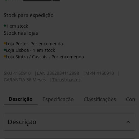
Stock para expedição
1 em stock
Stock nas lojas
Loja Porto - Por encomenda
Loja Lisboa - 1 em stock
Loja Sintra / Cascais - Por encomenda
SKU
4160910
|
EAN
3362934112998
|
MPN
4160910
|
GARANTIA 36 Meses
|
Thrustmaster
Descrição
Especificação
Classificações
Conf
Descrição