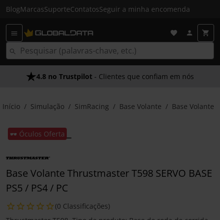
Blog
Marcas
Suporte
Contatos
Seguir a minha encomenda
4.8 no Trustpilot
- Clientes que confiam em nós
Início
Simulação
SimRacing
Base Volante
Base Volante
🕶️ Óculos Oferta
Base Volante Thrustmaster T598 SERVO BASE
PS5 / PS4 / PC
(0 Classificações)