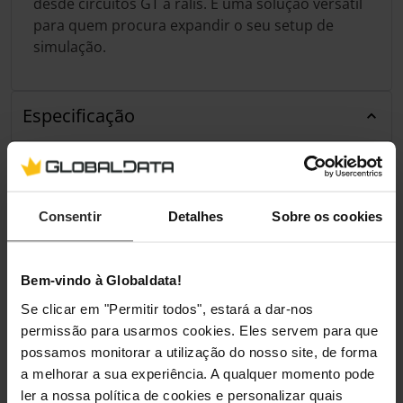
desde circuitos GT a ralis. É uma solução versátil
para quem procura expandir o seu setup de
simulação.
Especificação
Características
Cor do produto
Preto
Consentir
Detalhes
Sobre os cookies
País de origem
China
Bem-vindo à Globaldata!
Se clicar em "Permitir todos", estará a dar-nos
Embalagem
permissão para usarmos cookies. Eles servem para que
possamos monitorar a utilização do nosso site, de forma
Comprimento da embalagem
290 mm
a melhorar a sua experiência. A qualquer momento pode
ler a nossa política de cookies e personalizar quais
Profundidade da embalagem
330 mm