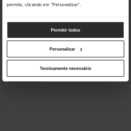
permite, clicando em "Personalizar".
Altura da embalagem
210 mm
Peso da embalagem
4,61 kg
Permitir todos
Pesos e dimensões
Personalizar
Peso
4,15 kg
Tecnicamente necessário
Classificações