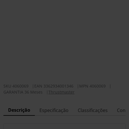
SKU
4060069
|
EAN
3362934001346
|
MPN
4060069
|
GARANTIA 36 Meses
|
Thrustmaster
Descrição
Especificação
Classificações
Conf