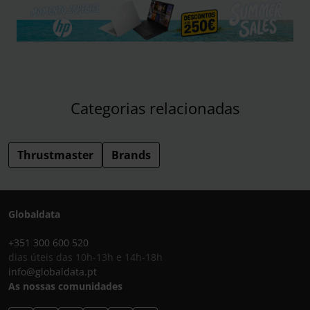
Categorias relacionadas
Thrustmaster
Brands
Globaldata
+351 300 600 520
dias úteis das 10h-13h e 14h-18h
info@globaldata.pt
As nossas comunidades