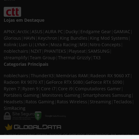
Lojas em Destaque
APNX
|
Arctic
|
ASUS
|
AURA PC
|
Ducky
|
Endgame Gear
|
GAMIAC
|
Glorious
|
HAVN
|
Keychron
|
King Bundles
|
King Mod Systems
|
Kolink
|
Lian Li
|
LYNK+
|
Moza Racing
|
MSI
|
Nitro Concepts
|
noblechairs
|
NZXT
|
PHANTEKS
|
Playseat
|
SAMSUNG
|
streamplify
|
Team Group
|
Thermal Grizzly
|
TX3
Categorias Principais
noblechairs
|
ThunderX3
|
Memórias RAM
|
Radeon RX 9060 XT
|
Radeon RX 9070 XT
|
GeForce RTX 5080
|
GeForce RTX 5090
|
Ryzen 7
|
Ryzen 9
|
Core i7
|
Core i9
|
Computadores Gamer
|
Portáteis Gaming
|
Monitores Gaming
|
Smartphones Samsung
|
Headsets
|
Ratos Gaming
|
Ratos Wireless
|
Streaming
|
Teclados
|
SimRacing
© 2026 CASEKING IBERIA. TODOS OS DIREITOS RESERVADOS. IVA incluído à