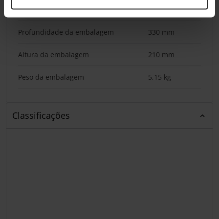
Comprimento da embalagem
290 mm
Profundidade da embalagem
330 mm
Altura da embalagem
210 mm
Peso da embalagem
5,15 kg
Classificações