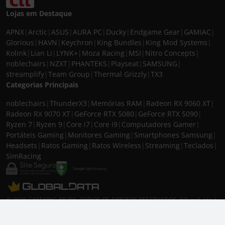
Lojas em Destaque
APNX
|
Arctic
|
ASUS
|
AURA PC
|
Ducky
|
Endgame Gear
|
GAMIAC
|
Glorious
|
HAVN
|
Keychron
|
King Bundles
|
King Mod Systems
|
Kolink
|
Lian Li
|
LYNK+
|
Moza Racing
|
MSI
|
Nitro Concepts
|
noblechairs
|
NZXT
|
PHANTEKS
|
Playseat
|
SAMSUNG
|
streamplify
|
Team Group
|
Thermal Grizzly
|
TX3
Categorias Principais
noblechairs
|
ThunderX3
|
Memórias RAM
|
Radeon RX 9060 XT
|
Radeon RX 9070 XT
|
GeForce RTX 5080
|
GeForce RTX 5090
|
Ryzen 7
|
Ryzen 9
|
Core i7
|
Core i9
|
Computadores Gamer
|
Portáteis Gaming
|
Monitores Gaming
|
Smartphones Samsung
|
Headsets
|
Ratos Gaming
|
Ratos Wireless
|
Streaming
|
Teclados
|
SimRacing
© 2026 CASEKING IBERIA. TODOS OS DIREITOS RESERVADOS. IVA incluído à
taxa em vigor para todos os produtos. As fotos apresentadas podem não
corresponder às configurações descritas. Preços e especificações sujeitos a