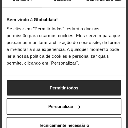
Ergonomia
Bem-vindo à Globaldata!
Se clicar em "Permitir todos", estará a dar-nos
Cor do produto
Preto
permissão para usarmos cookies. Eles servem para que
possamos monitorar a utilização do nosso site, de forma
Pesos e dimensões
a melhorar a sua experiência. A qualquer momento pode
ler a nossa política de cookies e personalizar quais
Largura
330 mm
permite, clicando em "Personalizar".
Profundidade
290 mm
Permitir todos
Altura
2,1 mm
Peso
4,09 kg
Personalizar
Embalagem
Tecnicamente necessário