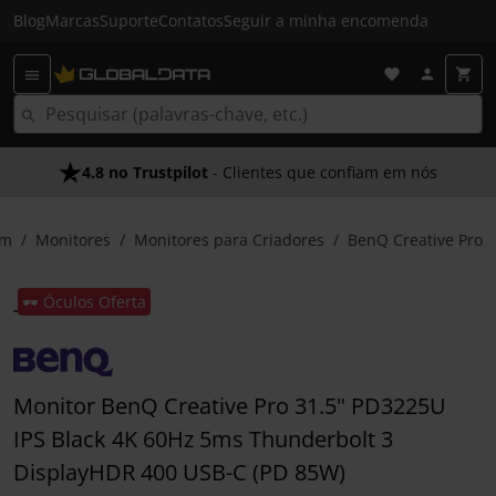
Blog
Marcas
Suporte
Contatos
Seguir a minha encomenda
4.8 no Trustpilot
- Clientes que confiam em nós
om
Monitores
Monitores para Criadores
BenQ Creative Pro
🕶️ Óculos Oferta
Monitor BenQ Creative Pro 31.5" PD3225U
IPS Black 4K 60Hz 5ms Thunderbolt 3
DisplayHDR 400 USB-C (PD 85W)