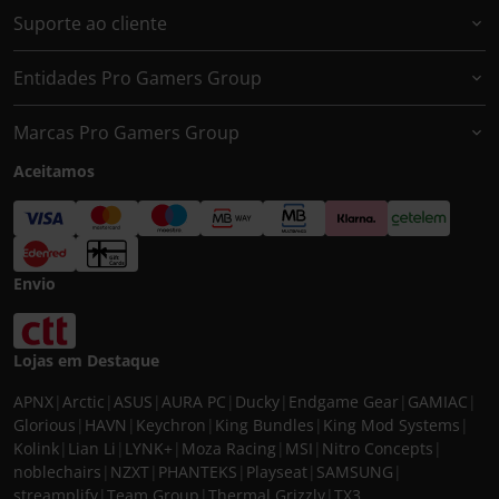
Suporte ao cliente
Entidades Pro Gamers Group
Marcas Pro Gamers Group
Aceitamos
Envio
Lojas em Destaque
APNX
|
Arctic
|
ASUS
|
AURA PC
|
Ducky
|
Endgame Gear
|
GAMIAC
|
Glorious
|
HAVN
|
Keychron
|
King Bundles
|
King Mod Systems
|
Kolink
|
Lian Li
|
LYNK+
|
Moza Racing
|
MSI
|
Nitro Concepts
|
noblechairs
|
NZXT
|
PHANTEKS
|
Playseat
|
SAMSUNG
|
streamplify
|
Team Group
|
Thermal Grizzly
|
TX3