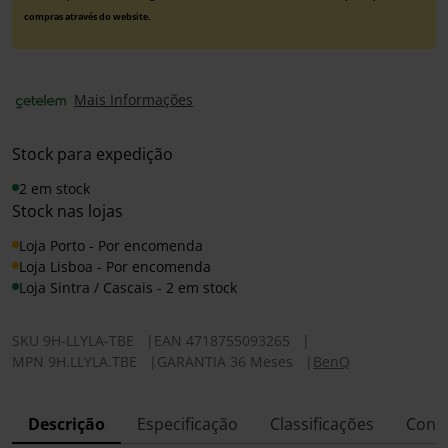
compras através do website.
Mais Informações
Stock para expedição
2 em stock
Stock nas lojas
Loja Porto - Por encomenda
Loja Lisboa - Por encomenda
Loja Sintra / Cascais - 2 em stock
SKU
9H-LLYLA-TBE
|
EAN
4718755093265
|
MPN
9H.LLYLA.TBE
|
GARANTIA 36 Meses
|
BenQ
Descrição
Especificação
Classificações
Conf