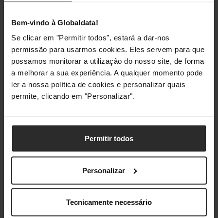
Ergonomia
Bem-vindo à Globaldata!
Se clicar em "Permitir todos", estará a dar-nos
Ajuste de Altura
Sim
permissão para usarmos cookies. Eles servem para que
Pivô
Sim
possamos monitorar a utilização do nosso site, de forma
a melhorar a sua experiência. A qualquer momento pode
ler a nossa política de cookies e personalizar quais
Montagem
permite, clicando em "Personalizar".
Padrão VESA
100 x 100 mm
Permitir todos
Colunas
Colunas
Sim
Personalizar
Iluminação
Tecnicamente necessário