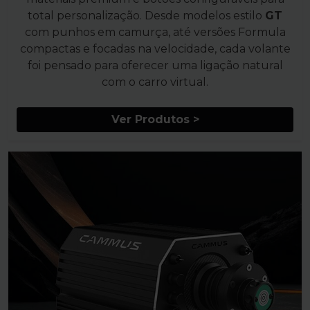
total personalização. Desde modelos estilo
GT
com punhos em camurça, até versões Formula
compactas e focadas na velocidade, cada volante
foi pensado para oferecer uma ligação natural
com o carro virtual.
Ver Produtos >