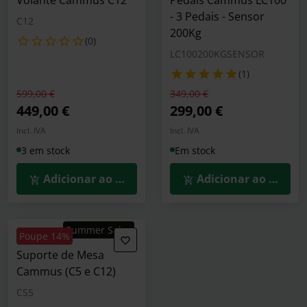
Volante Cammus C12
Pedais Cammus LC100
- 3 Pedais - Sensor
C12
200Kg
(0)
LC100200KGSENSOR
(1)
Preço reduzido de
para
Preço reduzido de
para
599,00 €
349,00 €
449,00 €
299,00 €
Incl. IVA
Incl. IVA
3 em stock
Em stock
Adicionar ao Carrinho
Adicionar ao Carrin
Summer Sales
Poupe 14%
Suporte de Mesa
Cammus (C5 e C12)
CS5