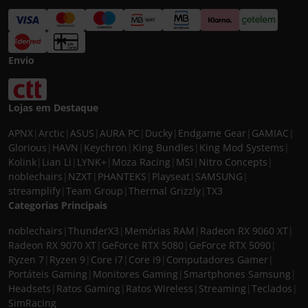
Envio
Lojas em Destaque
APNX
|
Arctic
|
ASUS
|
AURA PC
|
Ducky
|
Endgame Gear
|
GAMIAC
|
Glorious
|
HAVN
|
Keychron
|
King Bundles
|
King Mod Systems
|
Kolink
|
Lian Li
|
LYNK+
|
Moza Racing
|
MSI
|
Nitro Concepts
|
noblechairs
|
NZXT
|
PHANTEKS
|
Playseat
|
SAMSUNG
|
streamplify
|
Team Group
|
Thermal Grizzly
|
TX3
Categorias Principais
noblechairs
|
ThunderX3
|
Memórias RAM
|
Radeon RX 9060 XT
|
Radeon RX 9070 XT
|
GeForce RTX 5080
|
GeForce RTX 5090
|
Ryzen 7
|
Ryzen 9
|
Core i7
|
Core i9
|
Computadores Gamer
|
Portáteis Gaming
|
Monitores Gaming
|
Smartphones Samsung
|
Headsets
|
Ratos Gaming
|
Ratos Wireless
|
Streaming
|
Teclados
|
SimRacing