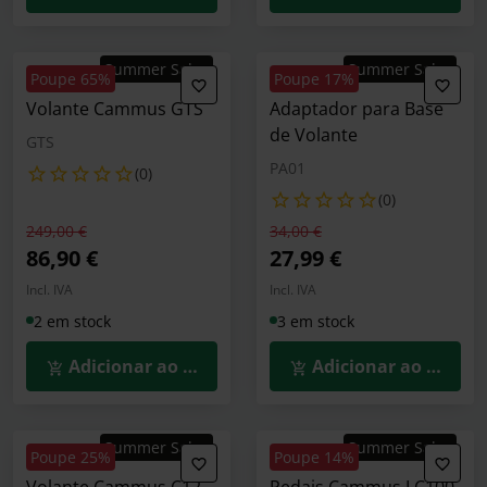
Summer Sales
Summer Sales
Poupe 65%
Poupe 17%
Volante Cammus GTS
Adaptador para Base
de Volante
GTS
PA01
(0)
(0)
Preço reduzido de
para
Preço reduzido de
para
249,00 €
34,00 €
86,90 €
27,99 €
Incl. IVA
Incl. IVA
2 em stock
3 em stock
Adicionar ao Carrinho
Adicionar ao Carrin
Summer Sales
Summer Sales
Poupe 25%
Poupe 14%