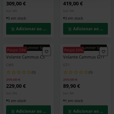
309,00 €
419,00 €
Incl. IVA
Incl. IVA
5 em stock
3 em stock
Adicionar ao Carrinho
Adicionar ao Carrin
Summer Sales
Summer Sales
Poupe 23%
Poupe 65%
Volante Cammus C5
Volante Cammus GT1
CM5
GT1
(0)
(0)
Preço reduzido de
para
Preço reduzido de
para
299,00 €
259,00 €
229,00 €
89,90 €
Incl. IVA
Incl. IVA
5 em stock
1 em stock
Adicionar ao Carrinho
Adicionar ao Carrin