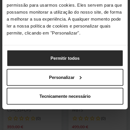
permissão para usarmos cookies. Eles servem para que
possamos monitorar a utilização do nosso site, de forma
Cammus
a melhorar a sua experiência. A qualquer momento pode
ler a nossa política de cookies e personalizar quais
permite, clicando em "Personalizar".
Filtrar
9 resultados
Permitir todos
Summer Sales
Summer Sales
Poupe 13%
Poupe 16%
Personalizar
Conjunto Cammus C5
Base Volante Direct
(Volante e Base 5Nm +
Drive Cammus Direct
Pedais CP5 + Suporte
Drive Wheelbase
Tecnicamente necessário
de Mesa )
(15nm)
C5+CS5+CP5
WB15
(0)
(0)
Preço reduzido de
para
Preço reduzido de
para
359,00 €
499,00 €