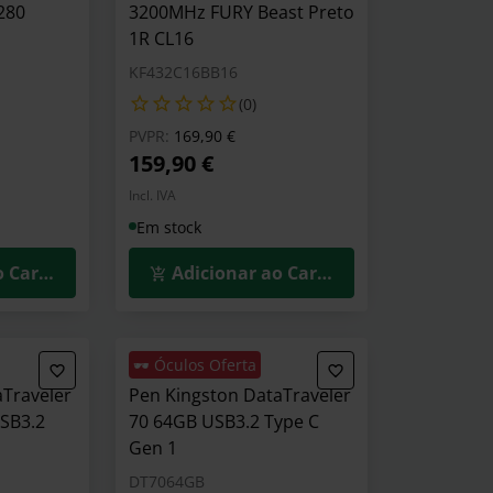
280
3200MHz FURY Beast Preto
1R CL16
KF432C16BB16
(0)
o de
Preço reduzido de
para
PVPR:
169,90 €
159,90 €
Incl. IVA
Em stock
o Carrinho
Adicionar ao Carrinho
🕶️ Óculos Oferta
aTraveler
Pen Kingston DataTraveler
SB3.2
70 64GB USB3.2 Type C
Gen 1
DT7064GB