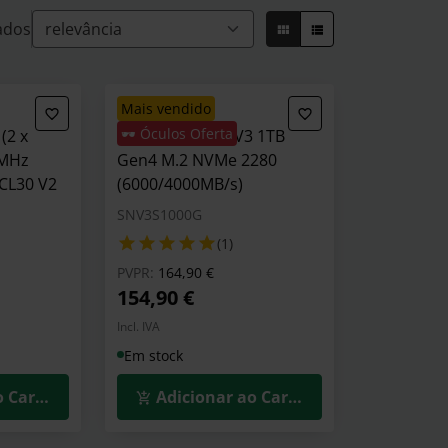
e instila a mesma qualidade e procedimentos
ados
o efetivamente um portfólio amplo e de
ático.
mais vendido
🕶️ Óculos Oferta
(2 x
SSD Kingston NV3 1TB
0MHz
Gen4 M.2 NVMe 2280
 CL30 V2
(6000/4000MB/s)
SNV3S1000G
(1)
Preço reduzido de
para
PVPR:
164,90 €
154,90 €
Incl. IVA
Em stock
o Carrinho
Adicionar ao Carrinho