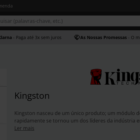
omenda
Klarna
- Paga até 3x sem juros
As Nossas Promessas
- O melhor at
Kingston
Kingston nasceu de um único produto; um módulo d
rapidamente se tornou um dos líderes da indústria 
agora tem um dos mais rigorosos e maiores proced
Ler mais
pelo qual cada um dos seus kits de memória passa. D