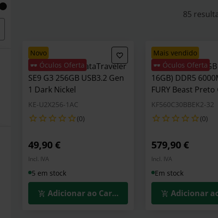
mercado de SSD (solid state drive) e memória flash 
85 result
de teste minuciosos também nestes produtos, criand
qualidade garantida na indústria de hardware inform
novo
mais vendido
🕶️ Óculos Oferta
🕶️ Óculos Oferta
Pen Kingston DataTraveler
Kingston Kit 32GB 
SE9 G3 256GB USB3.2 Gen
16GB) DDR5 600
1 Dark Nickel
FURY Beast Preto
KE-U2X256-1AC
KF560C30BBEK2-32
(0)
(0)
49,90 €
579,90 €
Incl. IVA
Incl. IVA
5 em stock
Em stock
Adicionar ao Carrinho
Adicionar a