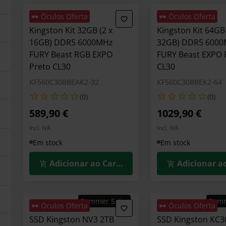
🕶️ Óculos Oferta
🕶️ Óculos Oferta
Kingston Kit 32GB (2 x
Kingston Kit 64GB 
16GB) DDR5 6000MHz
32GB) DDR5 600
FURY Beast RGB EXPO
FURY Beast EXPO 
Preto CL30
CL30
KF560C30BBEAK2-32
KF560C30BBEK2-64
(0)
(0)
589,90 €
1029,90 €
Incl. IVA
Incl. IVA
Em stock
Em stock
Adicionar ao Carrinho
Adicionar a
Summer Sales
Sum
🕶️ Óculos Oferta
🕶️ Óculos Oferta
SSD Kingston NV3 2TB
SSD Kingston KC3