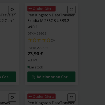
🕶️ Óculos Oferta
aTraveler
Pen Kingston DataTraveler
.2 Gen 1
Exodia M 256GB USB3.2
Gen 1
DTXM256GB
(0)
Preço reduzido de
para
PVPR:
27,90 €
23,90 €
Incl. IVA
Em stock
o Carrinho
Adicionar ao Carrinho
🕶️ Óculos Oferta
Canvas
Pen Kingston DataTraveler