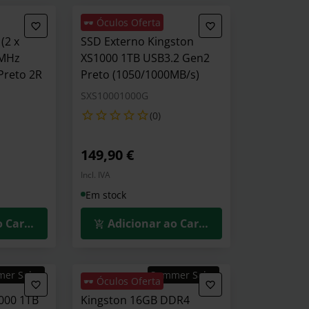
🕶️ Óculos Oferta
(2 x
SSD Externo Kingston
0MHz
XS1000 1TB USB3.2 Gen2
Preto 2R
Preto (1050/1000MB/s)
SXS10001000G
(0)
149,90 €
Incl. IVA
Em stock
o Carrinho
Adicionar ao Carrinho
mer Sales
Summer Sales
🕶️ Óculos Oferta
000 1TB
Kingston 16GB DDR4