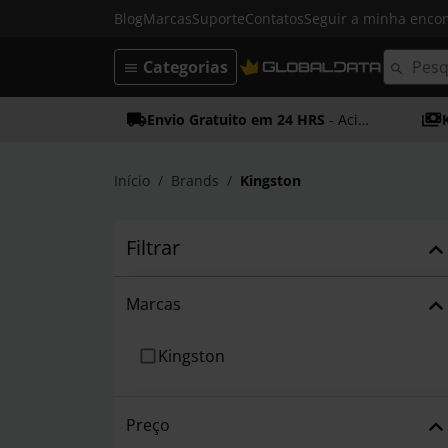
Blog
Marcas
Suporte
Contatos
Seguir a minha enc
Categorias
Envio Gratuito em 24 HRS
- Acima dos 50€
Início
Brands
Kingston
Filtrar
Marcas
Kingston
Preço