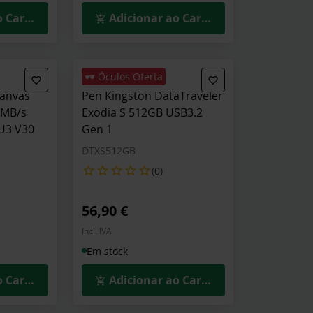
o Carrinho
Adicionar ao Carrinho
🕶️ Óculos Oferta
Canvas
Pen Kingston DataTraveler
0MB/s
Exodia S 512GB USB3.2
U3 V30
Gen 1
DTXS512GB
(0)
56,90 €
Incl. IVA
Em stock
o Carrinho
Adicionar ao Carrinho