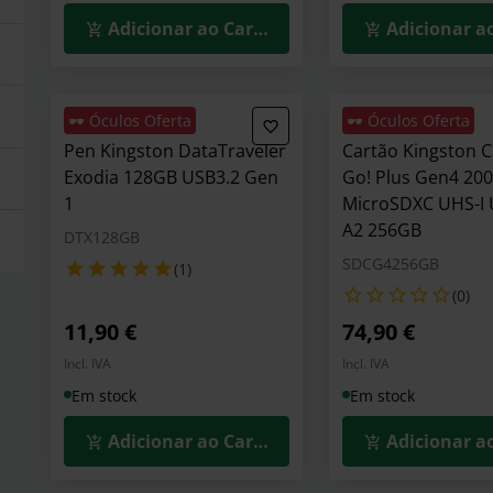
Adicionar ao Carrinho
Adicionar a
🕶️ Óculos Oferta
🕶️ Óculos Oferta
Pen Kingston DataTraveler
Cartão Kingston 
Exodia 128GB USB3.2 Gen
Go! Plus Gen4 20
1
MicroSDXC UHS-I 
A2 256GB
DTX128GB
SDCG4256GB
(1)
(0)
11,90 €
74,90 €
Incl. IVA
Incl. IVA
Em stock
Em stock
Adicionar ao Carrinho
Adicionar a