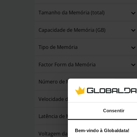
Tamanho da Memória (total)
Capacidade de Memória (GB)
Tipo de Memória
Factor Form da Memória
Número de Módulos
Velocidade de Memória (MHz)
Consentir
Latência de Memória
Bem-vindo à Globaldata!
Voltagem da Memória (V)