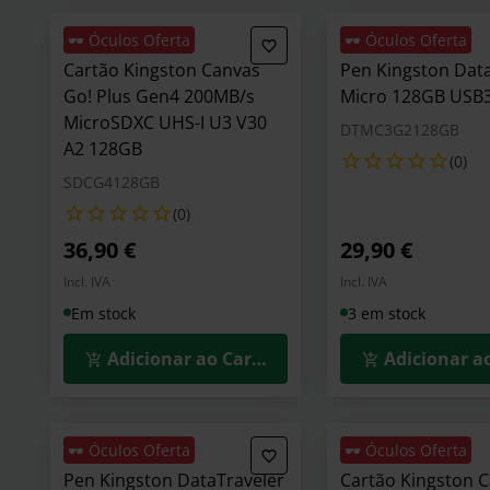
🕶️ Óculos Oferta
🕶️ Óculos Oferta
Cartão Kingston Canvas
Pen Kingston Dat
Go! Plus Gen4 200MB/s
Micro 128GB USB3
MicroSDXC UHS-I U3 V30
DTMC3G2128GB
A2 128GB
(0)
SDCG4128GB
(0)
36,90 €
29,90 €
Incl. IVA
Incl. IVA
Em stock
3 em stock
Adicionar ao Carrinho
Adicionar a
🕶️ Óculos Oferta
🕶️ Óculos Oferta
Pen Kingston DataTraveler
Cartão Kingston 