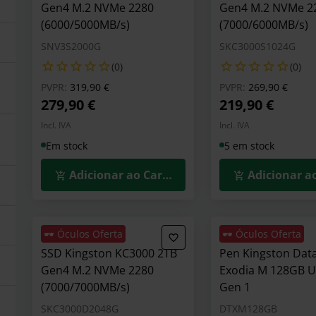
Gen4 M.2 NVMe 2280
Gen4 M.2 NVMe 2
(6000/5000MB/s)
(7000/6000MB/s)
SNV3S2000G
SKC3000S1024G
(0)
(0)
Preço reduzido de
para
Preço reduzid
para
PVPR:
319,90 €
PVPR:
269,90 €
279,90 €
219,90 €
Incl. IVA
Incl. IVA
Em stock
5 em stock
Adicionar ao Carrinho
Adicionar a
🕶️ Óculos Oferta
🕶️ Óculos Oferta
SSD Kingston KC3000 2TB
Pen Kingston Dat
Gen4 M.2 NVMe 2280
Exodia M 128GB U
(7000/7000MB/s)
Gen 1
SKC3000D2048G
DTXM128GB