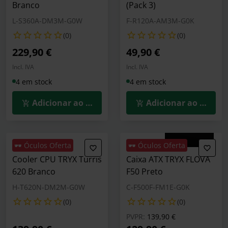
Branco
(Pack 3)
L-S360A-DM3M-G0W
F-R120A-AM3M-G0K
(0)
(0)
229,90 €
49,90 €
Summer Sales
Incl. IVA
Incl. IVA
4 em stock
4 em stock
Adicionar ao Carrinho
Adicionar ao Carrin
🕶️ Óculos Oferta
🕶️ Óculos Oferta
Cooler CPU TRYX Turris
Caixa ATX TRYX FLOVA
620 Branco
F50 Preto
H-T620N-DM2M-G0W
C-F500F-FM1E-G0K
(0)
(0)
Preço reduzido de
para
PVPR:
139,90 €