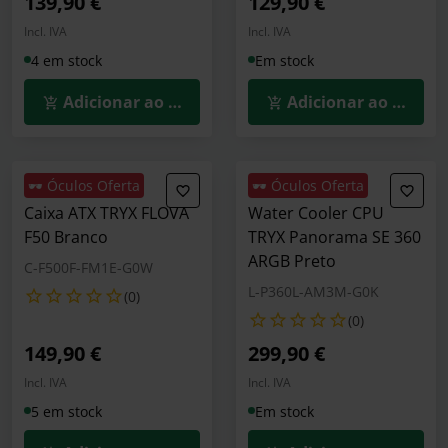
139,90 €
129,90 €
Incl. IVA
Incl. IVA
4 em stock
Em stock
Adicionar ao Carrinho
Adicionar ao Carrin
🕶️ Óculos Oferta
🕶️ Óculos Oferta
Caixa ATX TRYX FLOVA
Water Cooler CPU
F50 Branco
TRYX Panorama SE 360
ARGB Preto
C-F500F-FM1E-G0W
L-P360L-AM3M-G0K
(0)
(0)
149,90 €
299,90 €
Incl. IVA
Incl. IVA
5 em stock
Em stock