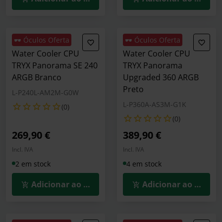
🕶️ Óculos Oferta
🕶️ Óculos Oferta
Water Cooler CPU
Water Cooler CPU
TRYX Panorama SE 240
TRYX Panorama
ARGB Branco
Upgraded 360 ARGB
Preto
L-P240L-AM2M-G0W
L-P360A-AS3M-G1K
(0)
(0)
269,90 €
389,90 €
Incl. IVA
Incl. IVA
2 em stock
4 em stock
Adicionar ao Carrinho
Adicionar ao Carrin