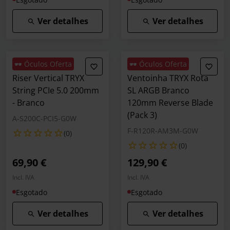
Ver detalhes
Ver detalhes
🕶️ Óculos Oferta
🕶️ Óculos Oferta
Riser Vertical TRYX
Ventoinha TRYX Rota
String PCIe 5.0 200mm
SL ARGB Branco
- Branco
120mm Reverse Blade
(Pack 3)
A-S200C-PCI5-G0W
F-R120R-AM3M-G0W
(0)
(0)
69,90 €
129,90 €
Incl. IVA
Incl. IVA
Esgotado
Esgotado
Ver detalhes
Ver detalhes