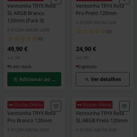
Ventoinha TRYX Rota
Ventoinha TRYX Rota
SL ARGB Branco
Pro Preto 120mm
120mm (Pack 3)
F-R120P-NN1M-G0K
F-R120A-AM3M-G0W
(0)
(0)
49,90 €
24,90 €
Incl. IVA
Incl. IVA
5 em stock
Esgotado
Adicionar ao Carrinho
Ver detalhes
🕶️ Óculos Oferta
🕶️ Óculos Oferta
Ventoinha TRYX Rota
Ventoinha TRYX Rota
Pro Branco 120mm
SL ARGB Preto 120mm
F-R120P-NN1M-G0W
F-R120A-AM1M-G0K