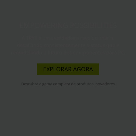
EMPOWERING POSSIBILITIES
A TRYX é uma verdadeira revolucionária,
desafiando consistentemente o status quo e
remodelando o futuro dos componentes para PC.
EXPLORAR AGORA
Descubra a gama completa de produtos inovadores