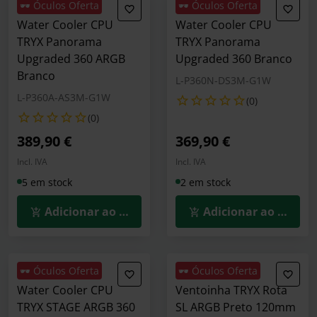
🕶️ Óculos Oferta
🕶️ Óculos Oferta
Water Cooler CPU
Water Cooler CPU
TRYX Panorama
TRYX Panorama
Upgraded 360 ARGB
Upgraded 360 Branco
Branco
L-P360N-DS3M-G1W
L-P360A-AS3M-G1W
(0)
(0)
389,90 €
369,90 €
Incl. IVA
Incl. IVA
5 em stock
2 em stock
Adicionar ao Carrinho
Adicionar ao Carrin
🕶️ Óculos Oferta
🕶️ Óculos Oferta
Water Cooler CPU
Ventoinha TRYX Rota
TRYX STAGE ARGB 360
SL ARGB Preto 120mm