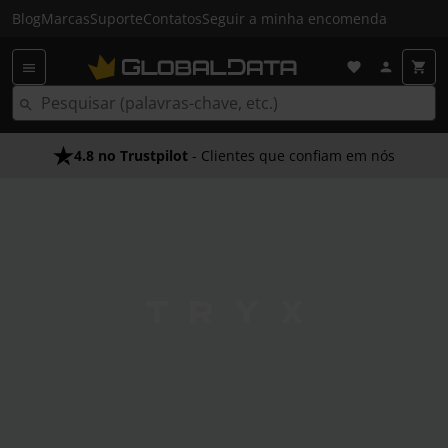
Blog
Marcas
Suporte
Contatos
Seguir a minha encomenda
4.8 no Trustpilot
Envio Gratuito em 24 HRS
- Clientes que confiam em nós
- Acima dos 50€