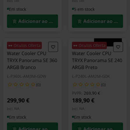
Incl. IVA
Incl. IVA
Em stock
5 em stock
Adicionar ao Carrinho
Adicionar ao Carrin
🕶️ Óculos Oferta
🕶️ Óculos Oferta
Water Cooler CPU
Water Cooler CPU
TRYX Panorama SE 360
TRYX Panorama SE 240
ARGB Branco
ARGB Preto
L-P360L-AM3M-G0W
L-P240L-AM2M-G0K
(0)
(0)
Preço reduzido de
para
PVPR:
269,90 €
299,90 €
189,90 €
Incl. IVA
Incl. IVA
Em stock
Em stock
Adicionar ao Carrinho
Adicionar ao Carrin