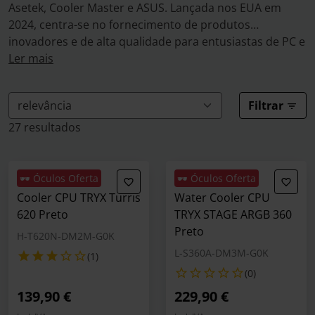
Asetek, Cooler Master e ASUS. Lançada nos EUA em
2024, centra-se no fornecimento de produtos
inovadores e de alta qualidade para entusiastas de PC e
gamers. Sendo uma marca de topo de gama, a TRYX
Ler mais
está agora a expandir a sua presença na Europa.
Filtrar
O principal produto da marca é o water cooler AIO
PANORAMA, que inclui um ecrã AMOLED curvo de 6,5
27 resultados
polegadas com efeitos visuais 3D e a avançada
tecnologia de arrefecimento da Asetek. Além disso, a
TRYX oferece o chassis LUCA, uma caixa personalizável
🕶️ Óculos Oferta
🕶️ Óculos Oferta
feita de materiais de alta qualidade, como alumínio
Cooler CPU TRYX Turris
Water Cooler CPU
anodizado e vidro temperado.
620 Preto
TRYX STAGE ARGB 360
Preto
H-T620N-DM2M-G0K
Graças à dedicação e ao trabalho de equipa do Pro
L-S360A-DM3M-G0K
(1)
Gamers Group, os clientes de toda a Europa terão
(0)
acesso exclusivo aos produtos TRYX.
139,90 €
229,90 €
Summer Sales