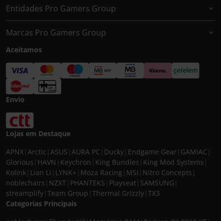
Entidades Pro Gamers Group
Marcas Pro Gamers Group
Aceitamos
Envio
Lojas em Destaque
APNX
|
Arctic
|
ASUS
|
AURA PC
|
Ducky
|
Endgame Gear
|
GAMIAC
|
Glorious
|
HAVN
|
Keychron
|
King Bundles
|
King Mod Systems
|
Kolink
|
Lian Li
|
LYNK+
|
Moza Racing
|
MSI
|
Nitro Concepts
|
noblechairs
|
NZXT
|
PHANTEKS
|
Playseat
|
SAMSUNG
|
streamplify
|
Team Group
|
Thermal Grizzly
|
TX3
Categorias Principais