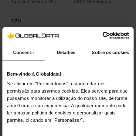
Tipo de Cooler do CPU
AIO Cooler líquido
CPU
Socket do CPU
115X, 1200, 1700, 1851,
AM4, AM5
Consentir
Detalhes
Sobre os cookies
Ecrã
Bem-vindo à Globaldata!
Monitor Incluído
Sim
Se clicar em "Permitir todos", estará a dar-nos
permissão para usarmos cookies. Eles servem para que
Especificações da Ventoinha
possamos monitorar a utilização do nosso site, de forma
a melhorar a sua experiência. A qualquer momento pode
Tamanho da Ventoinha
120 mm
ler a nossa política de cookies e personalizar quais
permite, clicando em "Personalizar".
Suporte para Ventoinhas