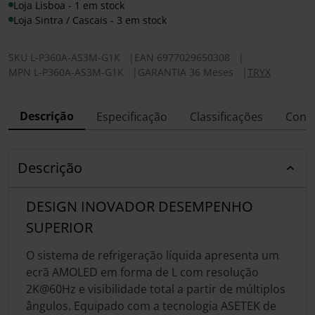
Loja Lisboa - 1 em stock
Loja Sintra / Cascais - 3 em stock
SKU
L-P360A-AS3M-G1K
|
EAN
6977029650308
|
MPN
L-P360A-AS3M-G1K
|
GARANTIA 36 Meses
|
TRYX
Descrição
Especificação
Classificações
Conf
Descrição
DESIGN INOVADOR DESEMPENHO
SUPERIOR
O sistema de refrigeração líquida apresenta um
ecrã AMOLED em forma de L com resolução
2K@60Hz e visibilidade total a partir de múltiplos
ângulos. Equipado com a tecnologia ASETEK de