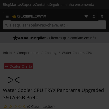
Blog
Marcas
Suporte
Contatos
Seguir a minha encomenda
4.8 no Trustpilot
- Clientes que confiam em nós
Início
Componentes
Cooling
Water Coolers CPU
🕶️ Óculos Oferta
Water Cooler CPU TRYX Panorama Upgraded
360 ARGB Preto
(0 Classificações)