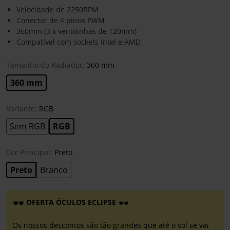
Velocidade de 2250RPM
Conector de 4 pinos PWM
360mm (3 x ventoinhas de 120mm)
Compatível com sockets Intel e AMD
Tamanho do Radiador:
360 mm
360 mm
Variante:
RGB
Sem RGB
RGB
Cor Principal:
Preto
Preto
Branco
OFERTA ÓCULOS ECLIPSE
Os nossos descontos são tão grandes que até o sol se vai