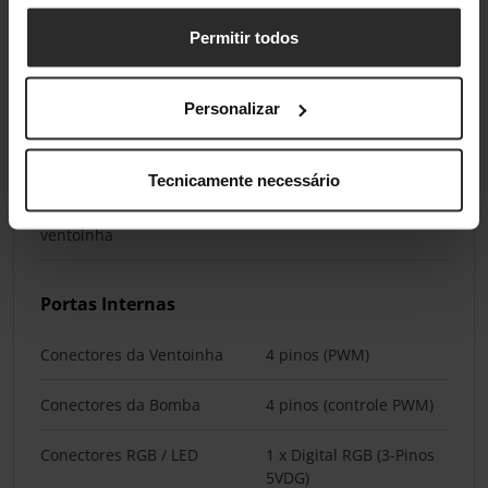
Ventoinhas Incluídas
3
Permitir todos
Ruído
Personalizar
Máximo Ruído da Bomba
25,3 dB(A)
dB(A)
Tecnicamente necessário
Ruído máximo de uma única
28,87 dB(A)
ventoinha
Portas Internas
Conectores da Ventoinha
4 pinos (PWM)
Conectores da Bomba
4 pinos (controle PWM)
Conectores RGB / LED
1 x Digital RGB (3-Pinos
5VDG)