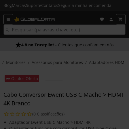
Blog
Marcas
Suporte
Contatos
Seguir a minha encomenda
4.8 no Trustpilot
- Clientes que confiam em nós
Monitores
Acessórios para Monitores
Adaptadores HDMI
🕶️ Óculos Oferta
Cabo Conversor Ewent USB C Macho > HDMI
4K Branco
(0 Classificações)
Adaptador Ewent USB C Macho > HDMI 4K
O adaptador funciona com dispositivos USB Type C que