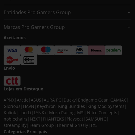
Entidades Pro Gamers Group
Marcas Pro Gamers Group
Aceitamos
Envio
Lojas em Destaque
APNX
|
Arctic
|
ASUS
|
AURA PC
|
Ducky
|
Endgame Gear
|
GAMIAC
|
Glorious
|
HAVN
|
Keychron
|
King Bundles
|
King Mod Systems
|
Kolink
|
Lian Li
|
LYNK+
|
Moza Racing
|
MSI
|
Nitro Concepts
|
noblechairs
|
NZXT
|
PHANTEKS
|
Playseat
|
SAMSUNG
|
streamplify
|
Team Group
|
Thermal Grizzly
|
TX3
Categorias Principais