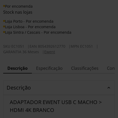
Por encomenda
Stock nas lojas
Loja Porto - Por encomenda
Loja Lisboa - Por encomenda
Loja Sintra / Cascais - Por encomenda
SKU
EC1051
|
EAN
8054392612770
|
MPN
EC1051
|
GARANTIA 36 Meses
|
Ewent
Descrição
Especificação
Classificações
Conf
Descrição
ADAPTADOR EWENT USB C MACHO >
HDMI 4K BRANCO