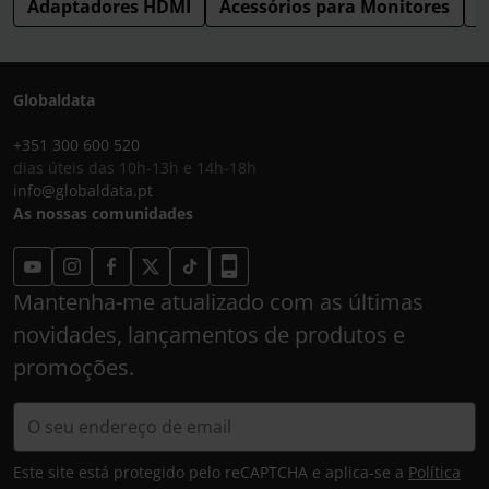
Adaptadores HDMI
Acessórios para Monitores
M
Globaldata
+351 300 600 520
dias úteis das 10h-13h e 14h-18h
info@globaldata.pt
As nossas comunidades
Mantenha-me atualizado com as últimas
novidades, lançamentos de produtos e
promoções.
Este site está protegido pelo reCAPTCHA e aplica-se a
Política