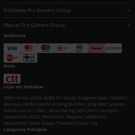
Entidades Pro Gamers Group
Marcas Pro Gamers Group
Aceitamos
Envio
Lojas em Destaque
APNX
|
Arctic
|
ASUS
|
AURA PC
|
Ducky
|
Endgame Gear
|
GAMIAC
|
Glorious
|
HAVN
|
Keychron
|
King Bundles
|
King Mod Systems
|
Kolink
|
Lian Li
|
LYNK+
|
Moza Racing
|
MSI
|
Nitro Concepts
|
noblechairs
|
NZXT
|
PHANTEKS
|
Playseat
|
SAMSUNG
|
streamplify
|
Team Group
|
Thermal Grizzly
|
TX3
Categorias Principais