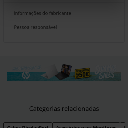
Informações do fabricante
Pessoa responsável
Categorias relacionadas
Cabos DisplayPort
Acessórios para Monitores
M