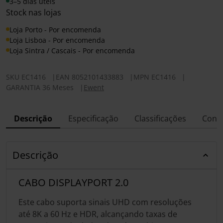
3–5 dias úteis
Stock nas lojas
Loja Porto - Por encomenda
Loja Lisboa - Por encomenda
Loja Sintra / Cascais - Por encomenda
SKU
EC1416
|
EAN
8052101433883
|
MPN
EC1416
|
GARANTIA 36 Meses
|
Ewent
Descrição
Especificação
Classificações
Conf
Descrição
CABO DISPLAYPORT 2.0
Este cabo suporta sinais UHD com resoluções
até 8K a 60 Hz e HDR, alcançando taxas de