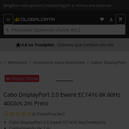
Blog
Marcas
Suporte
Contatos
Seguir a minha encomenda
4.8 no Trustpilot
- Clientes que confiam em nós
m
Monitores
Acessórios para Monitores
Cabos DisplayPort
🕶️ Óculos Oferta
Cabo DisplayPort 2.0 Ewent EC1416 8K 60Hz
40Gb/s 2m Preto
(0 Classificações)
Cabo DisplayPort 2.0 Ewent EC1416 Macho/Macho
Comprimento de 2 m