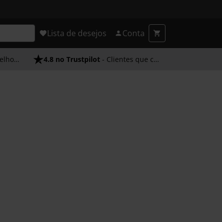
Lista de desejos
Conta
endimento
4.8 no Trustpilot
- Clientes que confiam em nós