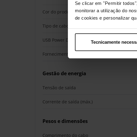
Se clicar em "Permitir todo
monitorar a utilização do no
Cor do produto
de cookies e personalizar qu
Tipo de cabo
USB Power Delivery
Tecnicamente necess
Fornecimento de energia USB até
Gestão de energia
Tensão de saída
Corrente de saída (máx.)
Pesos e dimensões
Comprimento do cabo