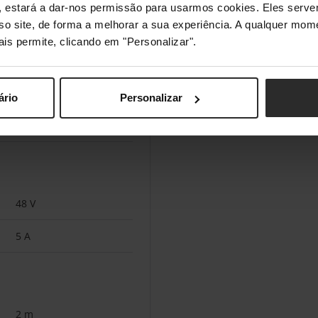
s", estará a dar-nos permissão para usarmos cookies. Eles ser
sso site, de forma a melhorar a sua experiência. A qualquer mome
Preto
ais permite, clicando em "Personalizar".
Cabo redondo
Sim
ário
Personalizar
240 W
48 V
5 A
2 m