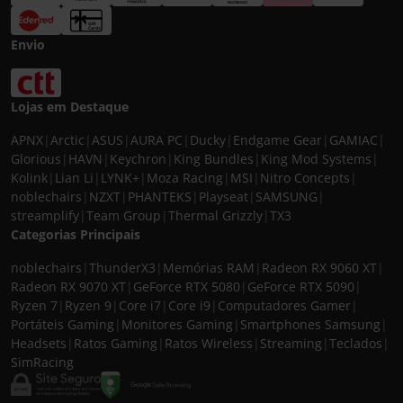
Envio
Lojas em Destaque
APNX
|
Arctic
|
ASUS
|
AURA PC
|
Ducky
|
Endgame Gear
|
GAMIAC
|
Glorious
|
HAVN
|
Keychron
|
King Bundles
|
King Mod Systems
|
Kolink
|
Lian Li
|
LYNK+
|
Moza Racing
|
MSI
|
Nitro Concepts
|
noblechairs
|
NZXT
|
PHANTEKS
|
Playseat
|
SAMSUNG
|
streamplify
|
Team Group
|
Thermal Grizzly
|
TX3
Categorias Principais
noblechairs
|
ThunderX3
|
Memórias RAM
|
Radeon RX 9060 XT
|
Radeon RX 9070 XT
|
GeForce RTX 5080
|
GeForce RTX 5090
|
Ryzen 7
|
Ryzen 9
|
Core i7
|
Core i9
|
Computadores Gamer
|
Portáteis Gaming
|
Monitores Gaming
|
Smartphones Samsung
|
Headsets
|
Ratos Gaming
|
Ratos Wireless
|
Streaming
|
Teclados
|
SimRacing