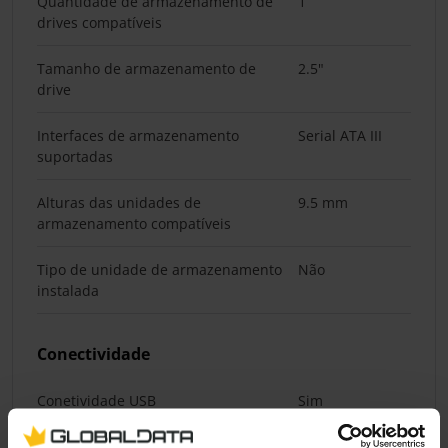
Quantidade de armazenamento de
1
drives compatíveis
Tamanho de armazenamento de
2.5"
drive
Interfaces de armazenamento
Serial ATA III
suportadas
Alturas das unidades de
9.5 mm
armazenamento compatíveis
Tipo de unidade de armazenamento
Não
instalada
Conectividade
Conetividade USB
Sim
Versão USB
3.2 Gen 1 (3.1