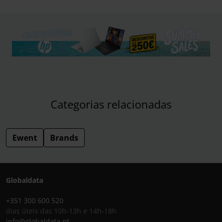
Categorias relacionadas
Ewent
Brands
Globaldata
+351 300 600 520
dias úteis das 10h-13h e 14h-18h
info@globaldata.pt