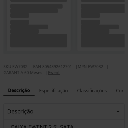
SKU
EW7032
|
EAN
8054392612701
|
MPN
EW7032
|
GARANTIA 60 Meses
|
Ewent
Descrição
Especificação
Classificações
Conf
Descrição
CAIXA EWENT 2.5" SATA