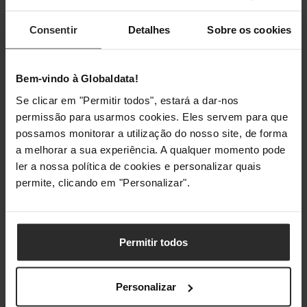
Gen 1)
Consentir
Detalhes
Sobre os cookies
Tipo de conetor USB
Fêmea
Quantidade de portas USB
1
Bem-vindo à Globaldata!
Se clicar em "Permitir todos", estará a dar-nos
Número total de baías de expansão
1
permissão para usarmos cookies. Eles servem para que
(livres)
possamos monitorar a utilização do nosso site, de forma
a melhorar a sua experiência. A qualquer momento pode
Design
ler a nossa política de cookies e personalizar quais
permite, clicando em "Personalizar".
Tipo de produto
Compartimento
HDD/SSD
Permitir todos
Cor do produto
Preto
Material
Alumínio
Personalizar
Indicadores LED
Sim