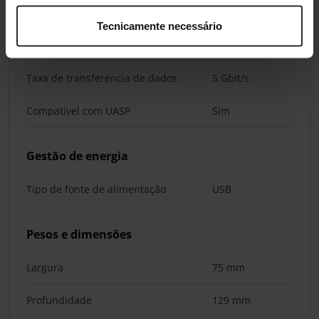
Tecnicamente necessário
Desempenho
Taxa de transferência de dados
5 Gbit/s
Compatível com UASP
Sim
Gestão de energia
Tipo de fonte de alimentação
USB
Pesos e dimensões
Largura
75 mm
Profundidade
129 mm