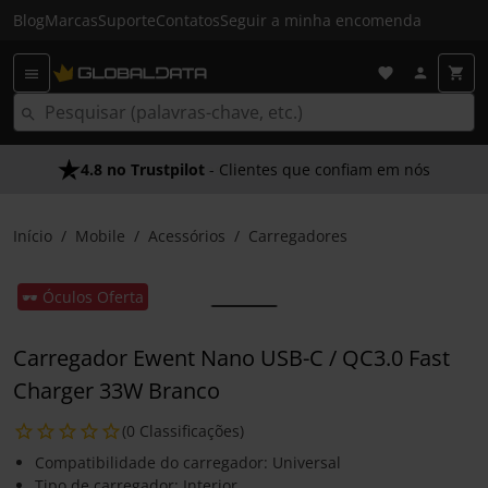
Blog
Marcas
Suporte
Contatos
Seguir a minha encomenda
4.8 no Trustpilot
- Clientes que confiam em nós
Início
Mobile
Acessórios
Carregadores
🕶️ Óculos Oferta
Carregador Ewent Nano USB-C / QC3.0 Fast
Charger 33W Branco
(0 Classificações)
Compatibilidade do carregador: Universal
Tipo de carregador: Interior