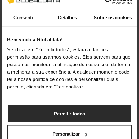
Altura
32 mm
Consentir
Detalhes
Sobre os cookies
Peso
42 g
Conteúdo da embalagem
Bem-vindo à Globaldata!
Se clicar em "Permitir todos", estará a dar-nos
Quantidade por conjunto
1 unidade(s)
permissão para usarmos cookies. Eles servem para que
possamos monitorar a utilização do nosso site, de forma
a melhorar a sua experiência. A qualquer momento pode
Classificações
ler a nossa política de cookies e personalizar quais
permite, clicando em "Personalizar".
Permitir todos
Personalizar