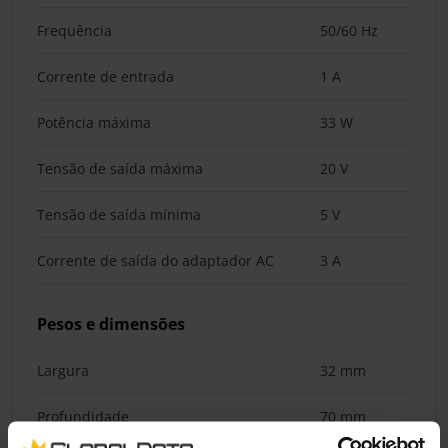
Frequência
50/60 Hz
Corrente de entrada
1 A
Potência máxima
33 W
Tensão de saída máxima
20 V
Tensão de saída mínima
5 V
Corrente de saída do adaptador AC
3 A
Pesos e dimensões
Largura
32 mm
Profundidade
70 mm