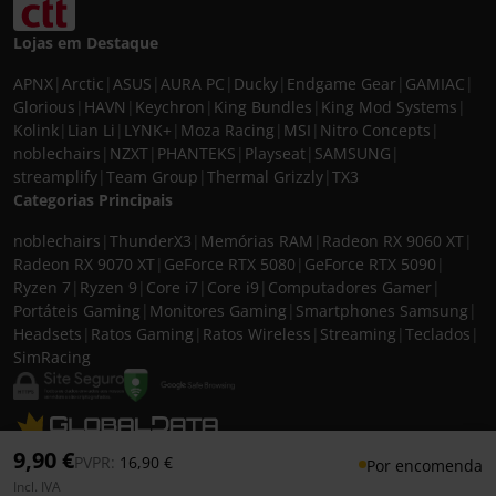
Lojas em Destaque
APNX
|
Arctic
|
ASUS
|
AURA PC
|
Ducky
|
Endgame Gear
|
GAMIAC
|
Glorious
|
HAVN
|
Keychron
|
King Bundles
|
King Mod Systems
|
Kolink
|
Lian Li
|
LYNK+
|
Moza Racing
|
MSI
|
Nitro Concepts
|
noblechairs
|
NZXT
|
PHANTEKS
|
Playseat
|
SAMSUNG
|
streamplify
|
Team Group
|
Thermal Grizzly
|
TX3
Categorias Principais
noblechairs
|
ThunderX3
|
Memórias RAM
|
Radeon RX 9060 XT
|
Radeon RX 9070 XT
|
GeForce RTX 5080
|
GeForce RTX 5090
|
Ryzen 7
|
Ryzen 9
|
Core i7
|
Core i9
|
Computadores Gamer
|
Portáteis Gaming
|
Monitores Gaming
|
Smartphones Samsung
|
Headsets
|
Ratos Gaming
|
Ratos Wireless
|
Streaming
|
Teclados
|
SimRacing
© 2026 CASEKING IBERIA. TODOS OS DIREITOS RESERVADOS. IVA incluído à
9,90 €
Preço reduzido de
para
PVPR:
16,90 €
Por encomenda
taxa em vigor para todos os produtos. As fotos apresentadas podem não
Incl. IVA
corresponder às configurações descritas. Preços e especificações sujeitos a