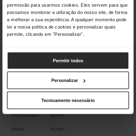
Corrente de
3 A
permissão para usarmos cookies. Eles servem para que
saída (9V)
possamos monitorar a utilização do nosso site, de forma
a melhorar a sua experiência. A qualquer momento pode
Corrente de
2,5 A
saída (12V)
ler a nossa política de cookies e personalizar quais
permite, clicando em "Personalizar".
Corrente de
2 A
saída (15V)
Permitir todos
Corrente de
1,5 A
saída (20V)
Personalizar
Pesos e dimensões
Tecnicamente necessário
Largura
26 mm
Profundidade
88 mm
Altura
45 mm