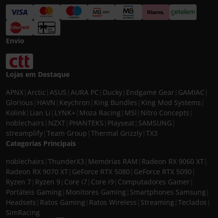
Envio
Lojas em Destaque
APNX
|
Arctic
|
ASUS
|
AURA PC
|
Ducky
|
Endgame Gear
|
GAMIAC
|
Glorious
|
HAVN
|
Keychron
|
King Bundles
|
King Mod Systems
|
Kolink
|
Lian Li
|
LYNK+
|
Moza Racing
|
MSI
|
Nitro Concepts
|
noblechairs
|
NZXT
|
PHANTEKS
|
Playseat
|
SAMSUNG
|
streamplify
|
Team Group
|
Thermal Grizzly
|
TX3
Categorias Principais
noblechairs
|
ThunderX3
|
Memórias RAM
|
Radeon RX 9060 XT
|
Radeon RX 9070 XT
|
GeForce RTX 5080
|
GeForce RTX 5090
|
Ryzen 7
|
Ryzen 9
|
Core i7
|
Core i9
|
Computadores Gamer
|
Portáteis Gaming
|
Monitores Gaming
|
Smartphones Samsung
|
Headsets
|
Ratos Gaming
|
Ratos Wireless
|
Streaming
|
Teclados
|
SimRacing