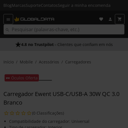
Blog
Marcas
Suporte
Contatos
Seguir a minha encomenda
4.8 no Trustpilot
- Clientes que confiam em nós
Início
Mobile
Acessórios
Carregadores
🕶️ Óculos Oferta
Carregador Ewent USB-C/USB-A 30W QC 3.0
Branco
(0 Classificações)
Compatibilidade do carregador: Universal
Tipo de carregador: Interior