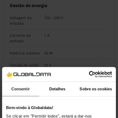
Gestão de energia
Voltagem da
100 - 240 V
entrada
Corrente de
1 A
entrada
Potência máxima
30 W
Tensão de saída
20 V
máxima
Tensão de saída
5 V
mínima
Consentir
Detalhes
Sobre os cookies
Corrente de
3 A
saída (5V)
Bem-vindo à Globaldata!
Se clicar em "Permitir todos", estará a dar-nos