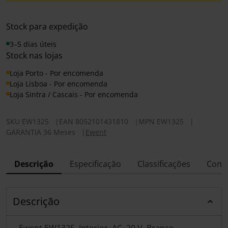
Stock para expedição
3–5 dias úteis
Stock nas lojas
Loja Porto - Por encomenda
Loja Lisboa - Por encomenda
Loja Sintra / Cascais - Por encomenda
SKU
EW1325
|
EAN
8052101431810
|
MPN
EW1325
|
GARANTIA 36 Meses
|
Ewent
Descrição
Especificação
Classificações
Conf
Descrição
Ewent EW1325, Interior, AC, 20 V, Branco