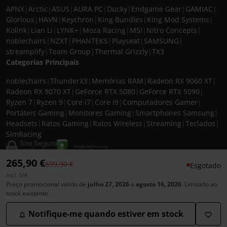
APNX
|
Arctic
|
ASUS
|
AURA PC
|
Ducky
|
Endgame Gear
|
GAMIAC
|
Glorious
|
HAVN
|
Keychron
|
King Bundles
|
King Mod Systems
|
Kolink
|
Lian Li
|
LYNK+
|
Moza Racing
|
MSI
|
Nitro Concepts
|
noblechairs
|
NZXT
|
PHANTEKS
|
Playseat
|
SAMSUNG
|
streamplify
|
Team Group
|
Thermal Grizzly
|
TX3
Categorias Principais
noblechairs
|
ThunderX3
|
Memórias RAM
|
Radeon RX 9060 XT
|
Radeon RX 9070 XT
|
GeForce RTX 5080
|
GeForce RTX 5090
|
Ryzen 7
|
Ryzen 9
|
Core i7
|
Core i9
|
Computadores Gamer
|
Portáteis Gaming
|
Monitores Gaming
|
Smartphones Samsung
|
Headsets
|
Ratos Gaming
|
Ratos Wireless
|
Streaming
|
Teclados
|
SimRacing
265,90 €
Preço reduzido de
para
699,90 €
Esgotado
Incl. IVA
© 2026 CASEKING IBERIA. TODOS OS DIREITOS RESERVADOS. IVA incluído à
Preço promocional válido de
julho 27, 2026
a
agosto 16, 2026
. Limitado ao
taxa em vigor para todos os produtos. As fotos apresentadas podem não
stock existente.
corresponder às configurações descritas. Preços e especificações sujeitos a
alteração sem aviso prévio. A caseking Iberia declina qualquer
Notifique-me quando estiver em stock
responsabilidade por eventuais erros publicados no site.