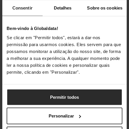
Profundidade
380 mm
Consentir
Detalhes
Sobre os cookies
Altura
310 mm
Bem-vindo à Globaldata!
Peso
9,9 kg
Se clicar em "Permitir todos", estará a dar-nos
permissão para usarmos cookies. Eles servem para que
Embalagem
possamos monitorar a utilização do nosso site, de forma
a melhorar a sua experiência. A qualquer momento pode
Comprimento da
385 mm
ler a nossa política de cookies e personalizar quais
embalagem
permite, clicando em "Personalizar".
Profundidade da
525 mm
embalagem
Permitir todos
Altura da embalagem
300 mm
Personalizar
Peso da embalagem
10,8 kg