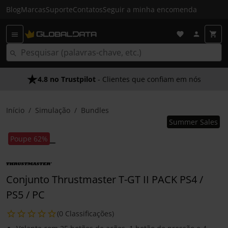
Blog
Marcas
Suporte
Contatos
Seguir a minha encomenda
4.8 no Trustpilot
- Clientes que confiam em nós
Início
Simulação
Bundles
Summer Sales
Poupe 62%
Conjunto Thrustmaster T-GT II PACK PS4 /
PS5 / PC
(0 Classificações)