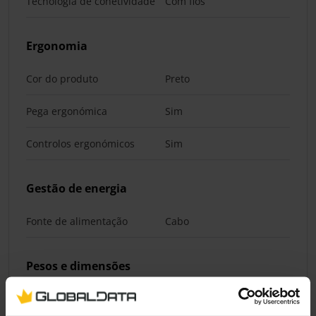
Tecnologia de conetividade
Com fios
Ergonomia
Cor do produto
Preto
Pega ergonómica
Sim
Controlos ergonómicos
Sim
Gestão de energia
Fonte de alimentação
Cabo
Pesos e dimensões
Largura
525 mm