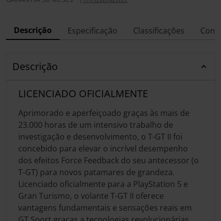
Descrição
Especificação
Classificações
Conf
Descrição
LICENCIADO OFICIALMENTE
Aprimorado e aperfeiçoado graças às mais de
23.000 horas de um intensivo trabalho de
investigação e desenvolvimento, o T-GT II foi
concebido para elevar o incrível desempenho
dos efeitos Force Feedback do seu antecessor (o
T-GT) para novos patamares de grandeza.
Licenciado oficialmente para a PlayStation 5 e
Gran Turismo, o volante T-GT II oferece
vantagens fundamentais e sensações reais em
GT Sport graças a tecnologias revolucionárias