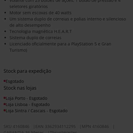
Volante com 25 botões de ações, 1 botão de pressão e 4
seletores giratórios
Motor sem escovas de 40 watts
Um sistema duplo de correias e polias interno e silencioso
de alto desempenho
Tecnologia magnética H.E.A.R.T
Sistema duplo de correias
Licenciado oficialmente para a PlayStation 5 e Gran
Turismo)
Stock para expedição
Esgotado
Stock nas lojas
Loja Porto - Esgotado
Loja Lisboa - Esgotado
Loja Sintra / Cascais - Esgotado
SKU
4160846
|
EAN
3362934112295
|
MPN
4160846
|
GARANTIA 36 Meses
|
Thrustmaster