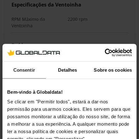
Especificações da Ventoinha
RPM Máximo da
2200 rpm
Ventoinha
Ruído
Ruído máximo de uma
33,8 dB(A)
única ventoinha
Consentir
Detalhes
Sobre os cookies
Portas Internas
Bem-vindo à Globaldata!
Conectores da Ventoinha
4 pinos (PWM)
Se clicar em "Permitir todos", estará a dar-nos
permissão para usarmos cookies. Eles servem para que
possamos monitorar a utilização do nosso site, de forma
Especificações Térmicas
a melhorar a sua experiência. A qualquer momento pode
ler a nossa política de cookies e personalizar quais
TDP Máximo
180 W
permite, clicando em "Personalizar".