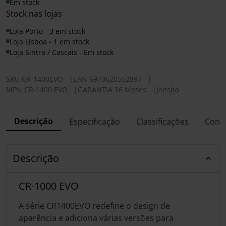
Em stock
Stock nas lojas
Loja Porto - 3 em stock
Loja Lisboa - 1 em stock
Loja Sintra / Cascais - Em stock
SKU
CR-1400EVO
|
EAN
6970620552897
|
MPN
CR-1400 EVO
|
GARANTIA 36 Meses
|
Jonsbo
Descrição
Especificação
Classificações
Conf
Descrição
CR-1000 EVO
A série CR1400EVO redefine o design de
aparência e adiciona várias versões para