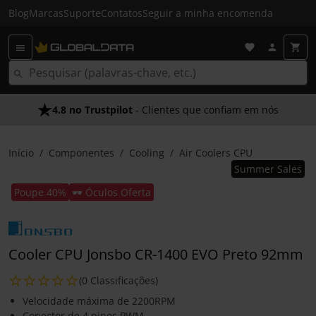
Blog
Marcas
Suporte
Contatos
Seguir a minha encomenda
4.8 no Trustpilot
- Clientes que confiam em nós
Início
Componentes
Cooling
Air Coolers CPU
Summer Sales
Poupe 40%
🕶️ Óculos Oferta
Cooler CPU Jonsbo CR-1400 EVO Preto 92mm
(0 Classificações)
Velocidade máxima de 2200RPM
Conector de 4 pinos PWM