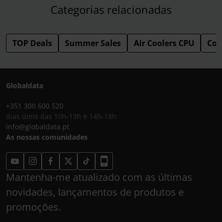
Categorias relacionadas
TOP Deals
Summer Sales
Air Coolers CPU
Coo
Globaldata
+351 300 600 520
dias úteis das 10h-13h e 14h-18h
info@globaldata.pt
As nossas comunidades
Mantenha-me atualizado com as últimas
novidades, lançamentos de produtos e
promoções.