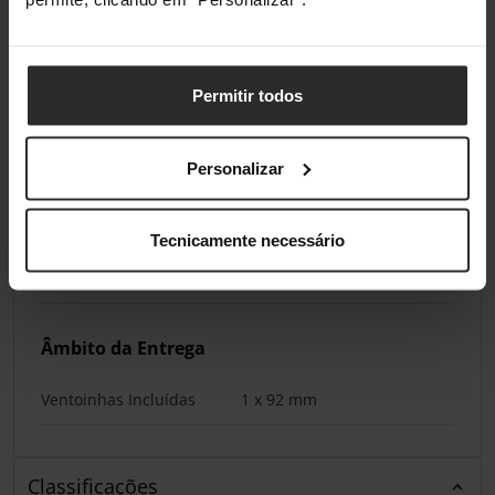
Materiais
Permitir todos
Material Base da Placa
Cobre
Material do Heat Sink
Alumínio
Personalizar
Iluminação
Tecnicamente necessário
Iluminação / RGB
Não
Âmbito da Entrega
Ventoinhas Incluídas
1 x 92 mm
Classificações