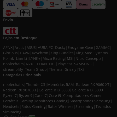
Envio
Lojas em Destaque
APNX
|
Arctic
|
ASUS
|
AURA PC
|
Ducky
|
Endgame Gear
|
GAMIAC
|
Glorious
|
HAVN
|
Keychron
|
King Bundles
|
King Mod Systems
|
Kolink
|
Lian Li
|
LYNK+
|
Moza Racing
|
MSI
|
Nitro Concepts
|
noblechairs
|
NZXT
|
PHANTEKS
|
Playseat
|
SAMSUNG
|
streamplify
|
Team Group
|
Thermal Grizzly
|
TX3
Categorias Principais
noblechairs
|
ThunderX3
|
Memórias RAM
|
Radeon RX 9060 XT
|
Radeon RX 9070 XT
|
GeForce RTX 5080
|
GeForce RTX 5090
|
Ryzen 7
|
Ryzen 9
|
Core i7
|
Core i9
|
Computadores Gamer
|
Portáteis Gaming
|
Monitores Gaming
|
Smartphones Samsung
|
Headsets
|
Ratos Gaming
|
Ratos Wireless
|
Streaming
|
Teclados
|
SimRacing