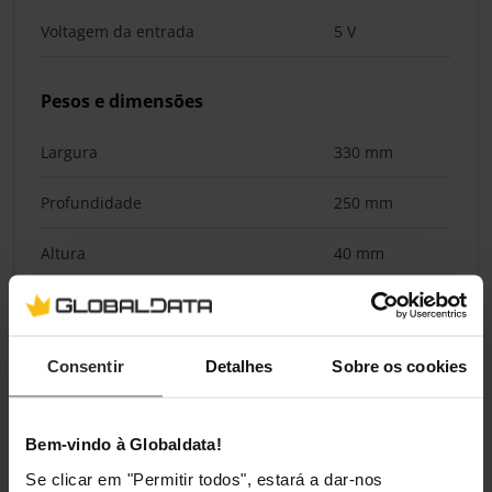
Voltagem da entrada
5 V
Pesos e dimensões
Largura
330 mm
Profundidade
250 mm
Altura
40 mm
Peso
400 g
Consentir
Detalhes
Sobre os cookies
Classificações
Bem-vindo à Globaldata!
Se clicar em "Permitir todos", estará a dar-nos