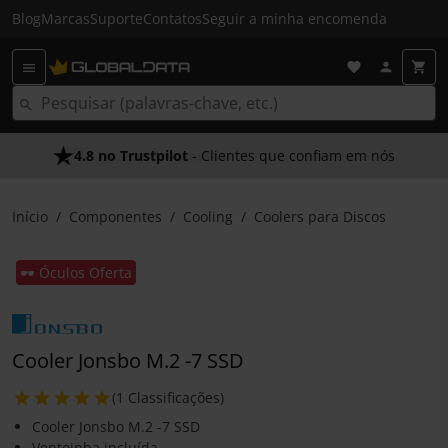
Blog
Marcas
Suporte
Contatos
Seguir a minha encomenda
4.8 no Trustpilot
As Nossas Promessas
- Clientes que confiam em nós
- O melhor atendimento
Início
Componentes
Cooling
Coolers para Discos
🕶️ Óculos Oferta
Cooler Jonsbo M.2 -7 SSD
(1 Classificações)
Cooler Jonsbo M.2 -7 SSD
Ventoinha incluída