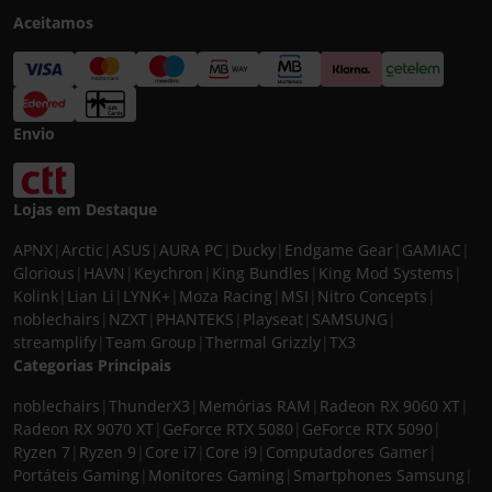
Aceitamos
Envio
Lojas em Destaque
APNX
|
Arctic
|
ASUS
|
AURA PC
|
Ducky
|
Endgame Gear
|
GAMIAC
|
Glorious
|
HAVN
|
Keychron
|
King Bundles
|
King Mod Systems
|
Kolink
|
Lian Li
|
LYNK+
|
Moza Racing
|
MSI
|
Nitro Concepts
|
noblechairs
|
NZXT
|
PHANTEKS
|
Playseat
|
SAMSUNG
|
streamplify
|
Team Group
|
Thermal Grizzly
|
TX3
Categorias Principais
noblechairs
|
ThunderX3
|
Memórias RAM
|
Radeon RX 9060 XT
|
Radeon RX 9070 XT
|
GeForce RTX 5080
|
GeForce RTX 5090
|
Ryzen 7
|
Ryzen 9
|
Core i7
|
Core i9
|
Computadores Gamer
|
Portáteis Gaming
|
Monitores Gaming
|
Smartphones Samsung
|