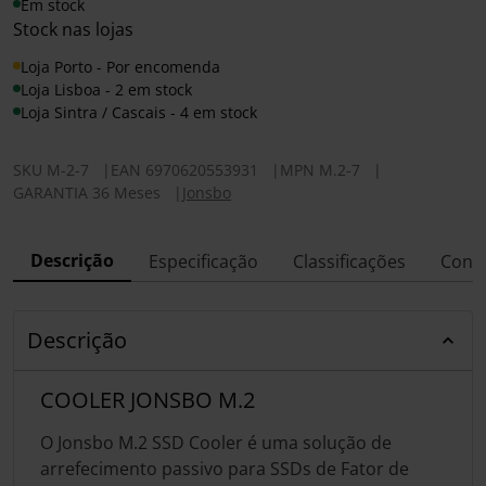
Em stock
Stock nas lojas
Loja Porto - Por encomenda
Loja Lisboa - 2 em stock
Loja Sintra / Cascais - 4 em stock
SKU
M-2-7
|
EAN
6970620553931
|
MPN
M.2-7
|
GARANTIA 36 Meses
|
Jonsbo
Descrição
Especificação
Classificações
Conf
Descrição
COOLER JONSBO M.2
O Jonsbo M.2 SSD Cooler é uma solução de
arrefecimento passivo para SSDs de Fator de