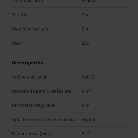
Cor do produto
Branco
Portátil
Sim
Visor incorporado
Sim
Visor
LED
Desempenho
Potência de calor
600 W
Apropriado para divisões até
8 m²
Termóstato regulável
Sim
Tipo de controlo do termóstato
Digital
Temperatura (mín.)
5 °C