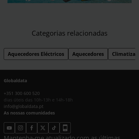
Categorias relacionadas
Aquecedores Eléctricos
Aquecedores
Climatiza
Globaldata
+351 300 600 520
dias úteis das 10h-13h e 14h-18h
info@globaldata.pt
As nossas comunidades
Mantenha-me atualizado com as últimas