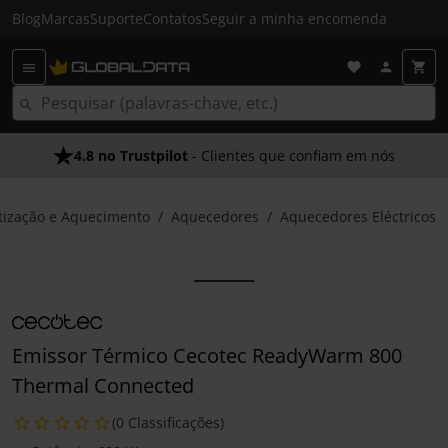
Blog
Marcas
Suporte
Contatos
Seguir a minha encomenda
4.8 no Trustpilot
- Clientes que confiam em nós
tização e Aquecimento
Aquecedores
Aquecedores Eléctricos
Emissor Térmico Cecotec ReadyWarm 800
Thermal Connected
(0 Classificações)