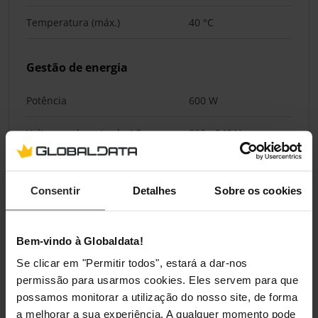
Temperatura (máx.)
40 °C
Gestão de energia
Potência
600 W
Voltagem de entrada AC
220 - 240 V
Frequência de entrada AC
50 - 60 Hz
Consentir
Detalhes
Sobre os cookies
Pesos e dimensões
Bem-vindo à Globaldata!
Largura
410 mm
Se clicar em "Permitir todos", estará a dar-nos
Profundidade
260 mm
permissão para usarmos cookies. Eles servem para que
possamos monitorar a utilização do nosso site, de forma
Altura
630 mm
a melhorar a sua experiência. A qualquer momento pode