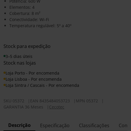
Potência: 600 W
Elementos: 4
Cobertura: 8 m²
Conectividade: Wi-Fi
Temperatura regulável: 5º a 40º
Stock para expedição
3–5 dias úteis
Stock nas lojas
Loja Porto - Por encomenda
Loja Lisboa - Por encomenda
Loja Sintra / Cascais - Por encomenda
SKU
05372
|
EAN
8435484053723
|
MPN
05372
|
GARANTIA 36 Meses
|
Cecotec
Descrição
Especificação
Classificações
Conf