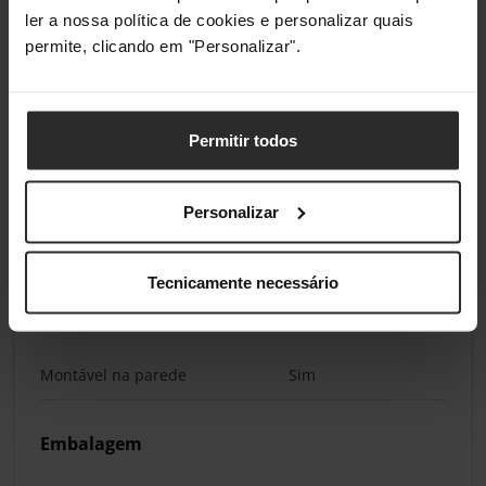
ler a nossa política de cookies e personalizar quais
Peso
3,4 kg
permite, clicando em "Personalizar".
Conteúdo da embalagem
Permitir todos
Quantidade por conjunto
1 unidade(s)
Controlo remoto incluído
Sim
Personalizar
Manual
Sim
Tecnicamente necessário
Outras características
Montável na parede
Sim
Embalagem