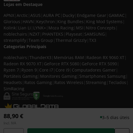
Lojas em Destaque
APNX
|
Arctic
|
ASUS
|
AURA PC
|
Ducky
|
Endgame Gear
|
GAMIAC
|
Glorious
|
HAVN
|
Keychron
|
King Bundles
|
King Mod Systems
|
Kolink
|
Lian Li
|
LYNK+
|
Moza Racing
|
MSI
|
Nitro Concepts
|
noblechairs
|
NZXT
|
PHANTEKS
|
Playseat
|
SAMSUNG
|
streamplify
|
Team Group
|
Thermal Grizzly
|
TX3
Categorias Principais
noblechairs
|
ThunderX3
|
Memórias RAM
|
Radeon RX 9060 XT
|
Radeon RX 9070 XT
|
GeForce RTX 5080
|
GeForce RTX 5090
|
Ryzen 7
|
Ryzen 9
|
Core i7
|
Core i9
|
Computadores Gamer
|
Portáteis Gaming
|
Monitores Gaming
|
Smartphones Samsung
|
Headsets
|
Ratos Gaming
|
Ratos Wireless
|
Streaming
|
Teclados
|
SimRacing
© 2026 CASEKING IBERIA. TODOS OS DIREITOS RESERVADOS. IVA incluído à
88,90 €
3–5 dias úteis
taxa em vigor para todos os produtos. As fotos apresentadas podem não
Incl. IVA
corresponder às configurações descritas. Preços e especificações sujeitos a
alteração sem aviso prévio. A caseking Iberia declina qualquer