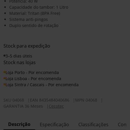
Potência: 40 W
Capacidade do tambor: 1 Litro
Material: Tritan (BPA Free)
Sistema anti-pingos
Duplo sentido de rotação
Stock para expedição
3–5 dias úteis
Stock nas lojas
Loja Porto - Por encomenda
Loja Lisboa - Por encomenda
Loja Sintra / Cascais - Por encomenda
SKU
04068
|
EAN
8435484040686
|
MPN
04068
|
GARANTIA 36 Meses
|
Cecotec
Descrição
Especificação
Classificações
Conf