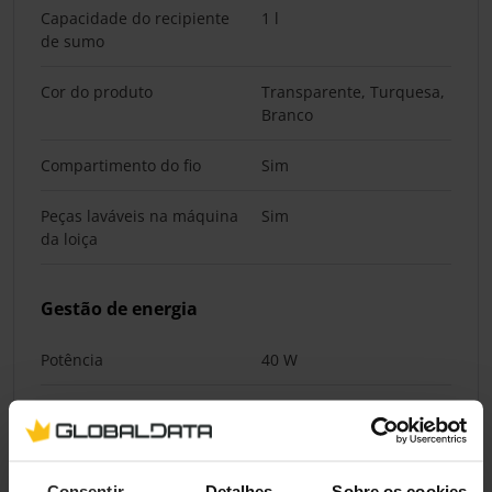
Capacidade do recipiente
1 l
de sumo
Cor do produto
Transparente, Turquesa,
Branco
Compartimento do fio
Sim
Peças laváveis na máquina
Sim
da loiça
Gestão de energia
Potência
40 W
Conteúdo da embalagem
Capa anti-poeira incluída
Sim
Consentir
Detalhes
Sobre os cookies