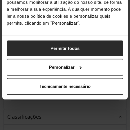
possamos monitorar a utilização do nosso site, de forma
a melhorar a sua experiência. A qualquer momento pode
ler a nossa política de cookies e personalizar quais
Gestão de energia
permite, clicando em "Personalizar".
Potência
1800 W
Conteúdo da embalagem
Permitir todos
Quantidade
1
Personalizar
Sustentabilidade
Tecnicamente necessário
Não contem
Bisfenol-A (BPA)
Classificações