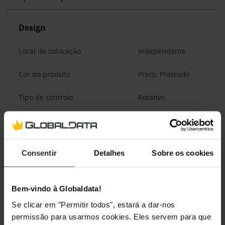
Design
Local de colocação
Independente
Cor do produto
Preto, Prateado
Tipo de controlo
Rotativo
Fácil de limpar
Sim
Pratos removíveis
Sim
Consentir
Detalhes
Sobre os cookies
Revestimento antiaderente
Sim
Bem-vindo à Globaldata!
Desempenho
Se clicar em "Permitir todos", estará a dar-nos
permissão para usarmos cookies. Eles servem para que
Termóstato regulável
Sim