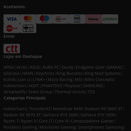
Aceitamos
Envio
Lojas em Destaque
APNX
|
Arctic
|
ASUS
|
AURA PC
|
Ducky
|
Endgame Gear
|
GAMIAC
|
Glorious
|
HAVN
|
Keychron
|
King Bundles
|
King Mod Systems
|
Kolink
|
Lian Li
|
LYNK+
|
Moza Racing
|
MSI
|
Nitro Concepts
|
noblechairs
|
NZXT
|
PHANTEKS
|
Playseat
|
SAMSUNG
|
streamplify
|
Team Group
|
Thermal Grizzly
|
TX3
Categorias Principais
noblechairs
|
ThunderX3
|
Memórias RAM
|
Radeon RX 9060 XT
|
Radeon RX 9070 XT
|
GeForce RTX 5080
|
GeForce RTX 5090
|
Ryzen 7
|
Ryzen 9
|
Core i7
|
Core i9
|
Computadores Gamer
|
Portáteis Gaming
|
Monitores Gaming
|
Smartphones Samsung
|