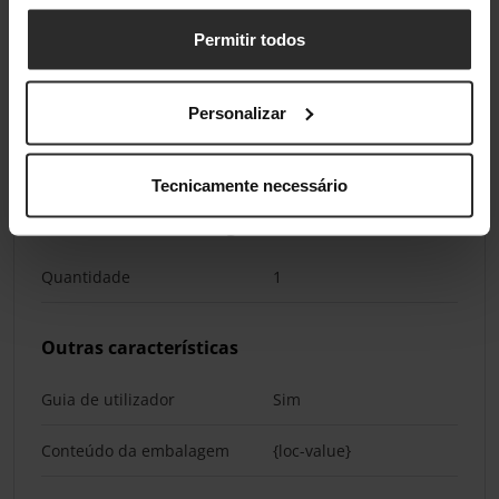
Comprimento da embalagem
54 mm
Permitir todos
Profundidade da embalagem
200 mm
Altura da embalagem
220 mm
Personalizar
Peso da embalagem
230 g
Tecnicamente necessário
Conteúdo da embalagem
Quantidade
1
Outras características
Guia de utilizador
Sim
Conteúdo da embalagem
{loc-value}