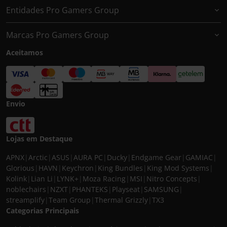
Entidades Pro Gamers Group
Marcas Pro Gamers Group
Aceitamos
Envio
Lojas em Destaque
APNX
|
Arctic
|
ASUS
|
AURA PC
|
Ducky
|
Endgame Gear
|
GAMIAC
|
Glorious
|
HAVN
|
Keychron
|
King Bundles
|
King Mod Systems
|
Kolink
|
Lian Li
|
LYNK+
|
Moza Racing
|
MSI
|
Nitro Concepts
|
noblechairs
|
NZXT
|
PHANTEKS
|
Playseat
|
SAMSUNG
|
streamplify
|
Team Group
|
Thermal Grizzly
|
TX3
Categorias Principais