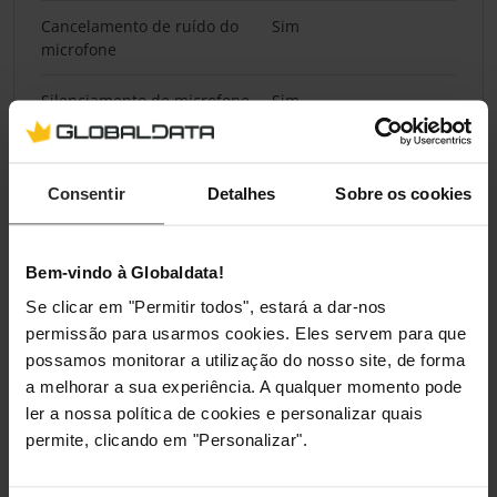
Cancelamento de ruído do
Sim
microfone
Silenciamento de microfone
Sim
Pesos e dimensões
Consentir
Detalhes
Sobre os cookies
Largura
45 mm
Bem-vindo à Globaldata!
Profundidade
85 mm
Se clicar em "Permitir todos", estará a dar-nos
Altura
200 mm
permissão para usarmos cookies. Eles servem para que
possamos monitorar a utilização do nosso site, de forma
Peso
80 g
a melhorar a sua experiência. A qualquer momento pode
ler a nossa política de cookies e personalizar quais
permite, clicando em "Personalizar".
Embalagem