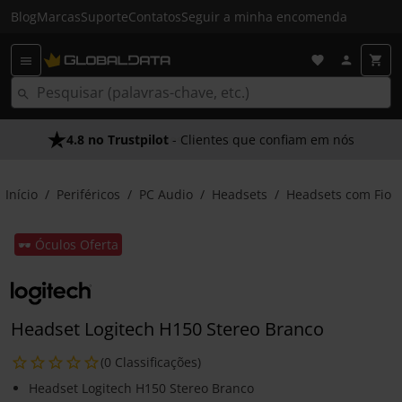
Blog
Marcas
Suporte
Contatos
Seguir a minha encomenda
4.8 no Trustpilot
- Clientes que confiam em nós
Início
Periféricos
PC Audio
Headsets
Headsets com Fio
🕶️ Óculos Oferta
Headset Logitech H150 Stereo Branco
(0 Classificações)
Headset Logitech H150 Stereo Branco