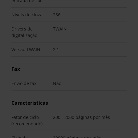
entrada de cor
Níveis de cinza
256
Drivers de
TWAIN
digitalização
Versão TWAIN
2,1
Fax
Envio de fax
Não
Características
Fator de ciclo
200 - 2000 páginas por mês
(recomendado)
Ciclo de
20000 páginas por mês