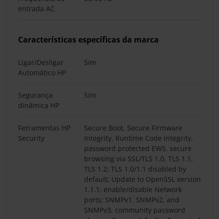
entrada AC
Características específicas da marca
Ligar/Desligar
Sim
Automático HP
Segurança
Sim
dinâmica HP
Ferramentas HP
Secure Boot, Secure Firmware
Security
Integrity, Runtime Code Integrity,
password protected EWS, secure
browsing via SSL/TLS 1.0, TLS 1.1,
TLS 1.2; TLS 1.0/1.1 disabled by
default; Update to OpenSSL version
1.1.1; enable/disable Network
ports; SNMPv1, SNMPv2, and
SNMPv3, community password