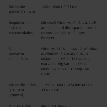
Dimensões da
1200 x 1000 x 2474 mm
palete (C x L x A)
Requisitos do
Microsoft Windows 10, 8.1, 8, 2 GB
sistema
available hard disk space, Internet
recomendados
connection, Microsoft Internet
Explorer.
Sistemas
Windows 11; Windows 10; Windows
operativos
8; Windows 8.1; macOS 10.14
compatíveis
Mojave; macOS 10.15 Catalina;
macOS 11 Big Sur; macOS 12
Monterey; macOS 15 Sequoia;
Linux
Dimensões Palete
1199,9 x 1000 x 2474 mm (47.2 x
(C x L x A)
39.4 x 97.4")
(imperial)
Peso da palete
482,5 kg (1063.7 lbs)