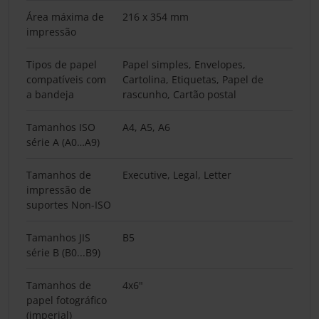
Área máxima de
216 x 354 mm
impressão
Tipos de papel
Papel simples, Envelopes,
compatíveis com
Cartolina, Etiquetas, Papel de
a bandeja
rascunho, Cartão postal
Tamanhos ISO
A4, A5, A6
série A (A0…A9)
Tamanhos de
Executive, Legal, Letter
impressão de
suportes Non-ISO
Tamanhos JIS
B5
série B (B0...B9)
Tamanhos de
4x6"
papel fotográfico
(imperial)