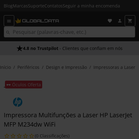
Blog
Marcas
Suporte
Contatos
Seguir a minha encomenda
4.8 no Trustpilot
Envio Gratuito em 24 HRS
- Clientes que confiam em nós
- Acima dos 50€
Início
Periféricos
Design e Impressão
Impressoras a Laser
🕶️ Óculos Oferta
Impressora Multifunções a Laser HP LaserJet
MFP M234dw WiFi
(0 Classificações)