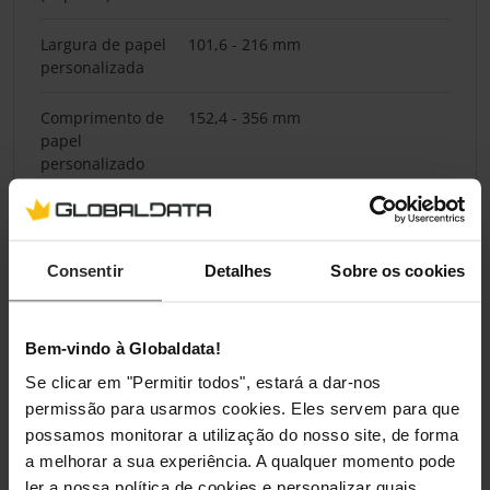
Largura de papel
101,6 - 216 mm
personalizada
Comprimento de
152,4 - 356 mm
papel
personalizado
Peso suportado
60 - 163 g/m²
pela bandeja
Consentir
Detalhes
Sobre os cookies
Alimentador de
Não
envelopes
Bem-vindo à Globaldata!
Conectividade
Se clicar em "Permitir todos", estará a dar-nos
permissão para usarmos cookies. Eles servem para que
Impressão directa
Sim
possamos monitorar a utilização do nosso site, de forma
a melhorar a sua experiência. A qualquer momento pode
Porta USB
Sim
ler a nossa política de cookies e personalizar quais