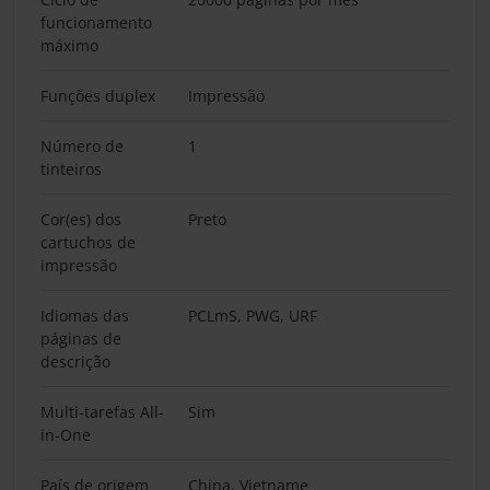
funcionamento
máximo
Funções duplex
Impressão
Número de
1
tinteiros
Cor(es) dos
Preto
cartuchos de
impressão
Idiomas das
PCLmS, PWG, URF
páginas de
descrição
Multi-tarefas All-
Sim
in-One
País de origem
China, Vietname