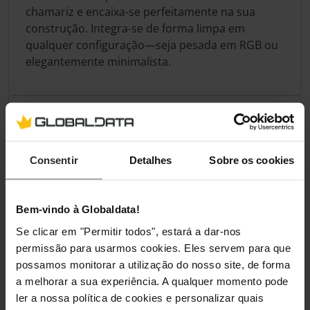
chamariz e encaixa-se perfeitamente na sua
construção. Integra-se de forma limpa em
qualquer configuração—seja pesada em RGB ou
elegantemente minimalista.
Especificação
Cor
Consentir
Detalhes
Sobre os cookies
Cor Principal
Prata
Bem-vindo à Globaldata!
Se clicar em "Permitir todos", estará a dar-nos
Dimensões
permissão para usarmos cookies. Eles servem para que
possamos monitorar a utilização do nosso site, de forma
Comprimento /
279 mm
a melhorar a sua experiência. A qualquer momento pode
Profundidade
ler a nossa política de cookies e personalizar quais