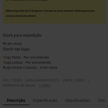
Oferta disponível até 12 de Agosto. Limitado ao stock existente. Válido apenas para
compras através do website.
Stock para expedição
4 em stock
Stock nas lojas
Loja Porto - Por encomenda
Loja Lisboa - Por encomenda
Loja Sintra / Cascais - 4 em stock
SKU
135920
|
EAN
4260491553515
|
MPN
135920
|
GARANTIA 36 Meses
|
LYNK+
Descrição
Especificação
Classificações
Conf