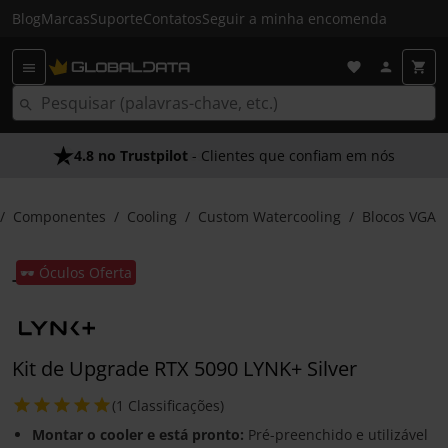
Blog
Marcas
Suporte
Contatos
Seguir a minha encomenda
4.8 no Trustpilot
- Clientes que confiam em nós
Componentes
Cooling
Custom Watercooling
Blocos VGA
🕶️ Óculos Oferta
Kit de Upgrade RTX 5090 LYNK+ Silver
(1 Classificações)
Montar o cooler e está pronto:
Pré-preenchido e utilizável