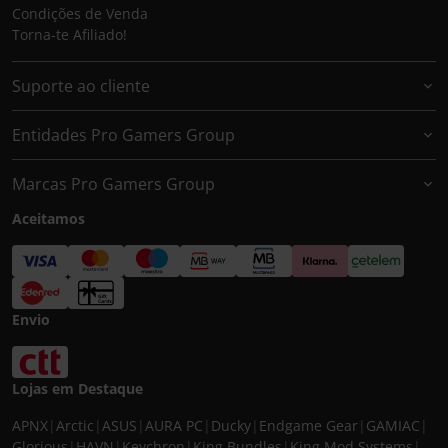
Condições de Venda
Torna-te Afiliado!
Suporte ao cliente
Entidades Pro Gamers Group
Marcas Pro Gamers Group
Aceitamos
Envio
Lojas em Destaque
APNX
|
Arctic
|
ASUS
|
AURA PC
|
Ducky
|
Endgame Gear
|
GAMIAC
|
Glorious
|
HAVN
|
Keychron
|
King Bundles
|
King Mod Systems
|