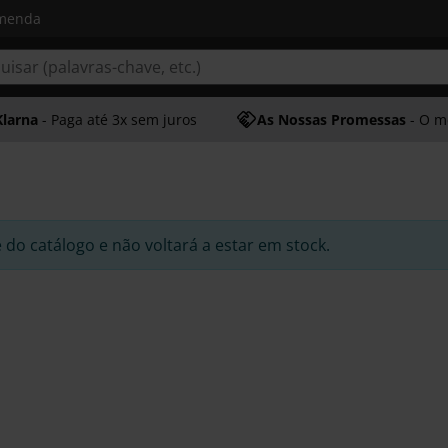
omenda
Klarna
- Paga até 3x sem juros
As Nossas Promessas
- O melhor at
e do catálogo e não voltará a estar em stock.