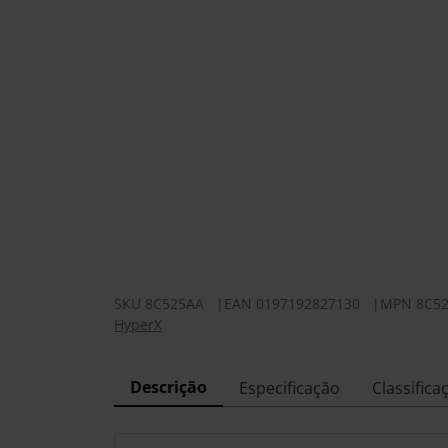
SKU
8C525AA
|
EAN
0197192827130
|
MPN
8C5
HyperX
Descrição
Especificação
Classifica