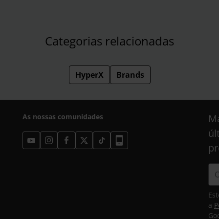
Categorias relacionadas
HyperX
Brands
As nossas comunidades
Ma
úl
pr
Est
a
P
Goo