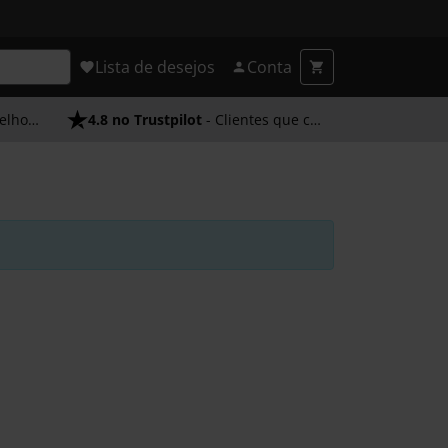
Lista de desejos
Conta
endimento
4.8 no Trustpilot
- Clientes que confiam em nós