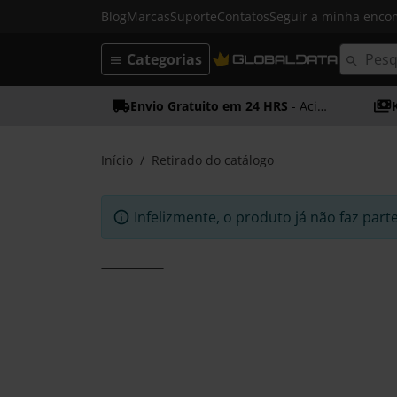
Blog
Marcas
Suporte
Contatos
Seguir a minha enc
Categorias
Envio Gratuito em 24 HRS
- Acima dos 50€
Início
Retirado do catálogo
Infelizmente, o produto já não faz part