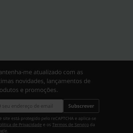
ntenha-me atualizado com as
timas novidades, lançamentos de
odutos e promoções.
Subscrever
e site está protegido pelo reCAPTCHA e aplica-se
olítica de Privacidade
e os
Termos de Serviço
da
gle.