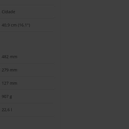
Cidade
40,9 cm (16.1")
482 mm
279 mm
127 mm
907 g
22,6 l