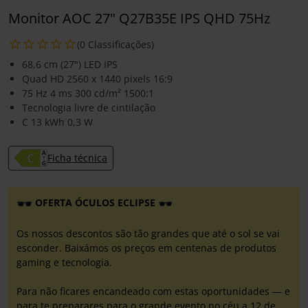
Monitor AOC 27" Q27B35E IPS QHD 75Hz
(0 Classificações)
68,6 cm (27") LED IPS
Quad HD 2560 x 1440 pixels 16:9
75 Hz 4 ms 300 cd/m² 1500:1
Tecnologia livre de cintilação
C 13 kWh 0,3 W
Ficha técnica
OFERTA ÓCULOS ECLIPSE
Os nossos descontos são tão grandes que até o sol se vai
esconder. Baixámos os preços em centenas de produtos
gaming e tecnologia.
Para não ficares encandeado com estas oportunidades — e
para te preparares para o grande evento no céu a 12 de