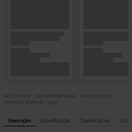
SKU
Q27B35E
|
EAN
4038986183062
|
MPN
Q27B35E
|
GARANTIA 36 Meses
|
AOC
Descrição
Especificação
Classificações
Conf