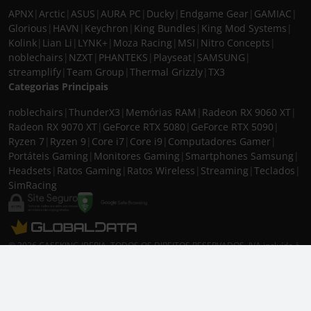
APNX
|
Arctic
|
ASUS
|
AURA PC
|
Ducky
|
Endgame Gear
|
GAMIAC
|
Glorious
|
HAVN
|
Keychron
|
King Bundles
|
King Mod Systems
|
Kolink
|
Lian Li
|
LYNK+
|
Moza Racing
|
MSI
|
Nitro Concepts
|
noblechairs
|
NZXT
|
PHANTEKS
|
Playseat
|
SAMSUNG
|
streamplify
|
Team Group
|
Thermal Grizzly
|
TX3
Categorias Principais
noblechairs
|
ThunderX3
|
Memórias RAM
|
Radeon RX 9060 XT
|
Radeon RX 9070 XT
|
GeForce RTX 5080
|
GeForce RTX 5090
|
Ryzen 7
|
Ryzen 9
|
Core i7
|
Core i9
|
Computadores Gamer
|
Portáteis Gaming
|
Monitores Gaming
|
Smartphones Samsung
|
Headsets
|
Ratos Gaming
|
Ratos Wireless
|
Streaming
|
Teclados
|
SimRacing
© 2026 CASEKING IBERIA. TODOS OS DIREITOS RESERVADOS. IVA incluído à
taxa em vigor para todos os produtos. As fotos apresentadas podem não
corresponder às configurações descritas. Preços e especificações sujeitos a
alteração sem aviso prévio. A caseking Iberia declina qualquer
responsabilidade por eventuais erros publicados no site.