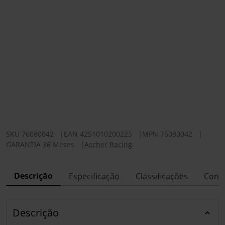
SKU
76080042
|
EAN
4251010200225
|
MPN
76080042
|
GARANTIA 36 Meses
|
Ascher Racing
Descrição
Especificação
Classificações
Conf
Descrição