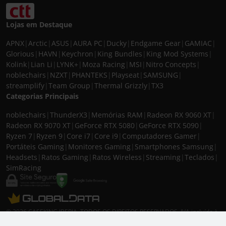
Lojas em Destaque
APNX
|
Arctic
|
ASUS
|
AURA PC
|
Ducky
|
Endgame Gear
|
GAMIAC
|
Glorious
|
HAVN
|
Keychron
|
King Bundles
|
King Mod Systems
|
Kolink
|
Lian Li
|
LYNK+
|
Moza Racing
|
MSI
|
Nitro Concepts
|
noblechairs
|
NZXT
|
PHANTEKS
|
Playseat
|
SAMSUNG
|
streamplify
|
Team Group
|
Thermal Grizzly
|
TX3
Categorias Principais
noblechairs
|
ThunderX3
|
Memórias RAM
|
Radeon RX 9060 XT
|
Radeon RX 9070 XT
|
GeForce RTX 5080
|
GeForce RTX 5090
|
Ryzen 7
|
Ryzen 9
|
Core i7
|
Core i9
|
Computadores Gamer
|
Portáteis Gaming
|
Monitores Gaming
|
Smartphones Samsung
|
Headsets
|
Ratos Gaming
|
Ratos Wireless
|
Streaming
|
Teclados
|
SimRacing
© 2026 CASEKING IBERIA. TODOS OS DIREITOS RESERVADOS. IVA incluído à
taxa em vigor para todos os produtos. As fotos apresentadas podem não