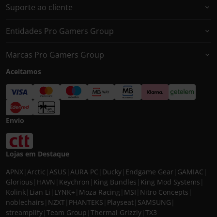
Suporte ao cliente
Entidades Pro Gamers Group
Marcas Pro Gamers Group
Aceitamos
Envio
Lojas em Destaque
APNX
|
Arctic
|
ASUS
|
AURA PC
|
Ducky
|
Endgame Gear
|
GAMIAC
|
Glorious
|
HAVN
|
Keychron
|
King Bundles
|
King Mod Systems
|
Kolink
|
Lian Li
|
LYNK+
|
Moza Racing
|
MSI
|
Nitro Concepts
|
noblechairs
|
NZXT
|
PHANTEKS
|
Playseat
|
SAMSUNG
|
streamplify
|
Team Group
|
Thermal Grizzly
|
TX3