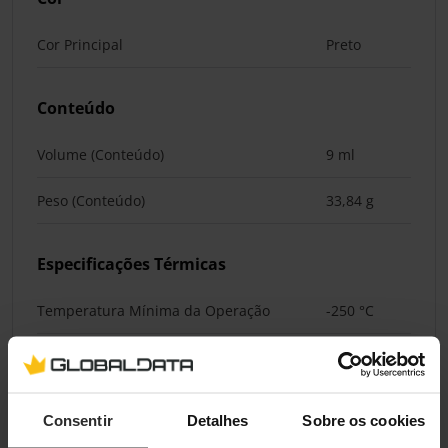
Cor Principal
Preto
Conteúdo
Volume (Conteúdo)
9 ml
Peso (Conteúdo)
33,84 g
Especificações Térmicas
Temperatura Mínima da Operação
-250 °C
Temperatura Máxima da Operação
350 °C
Densidade
3,76 g/cm³
Consentir
Detalhes
Sobre os cookies