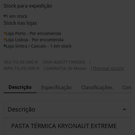
Stock para expedição
1 em stock
Stock nas lojas
Loja Porto - Por encomenda
Loja Lisboa - Por encomenda
Loja Sintra / Cascais - 1 em stock
SKU
TG-KE-090-R
|
EAN
4260711990069
|
MPN
TG-KE-090-R
|
GARANTIA 36 Meses
|
Thermal Grizzly
Descrição
Especificação
Classificações
Conf
Descrição
PASTA TÉRMICA KRYONAUT EXTREME