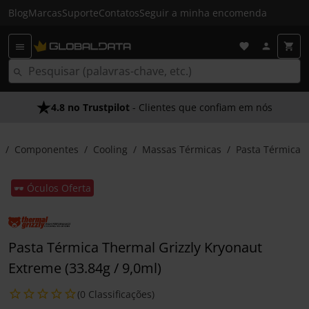
Blog
Marcas
Suporte
Contatos
Seguir a minha encomenda
4.8 no Trustpilot
- Clientes que confiam em nós
Componentes
Cooling
Massas Térmicas
Pasta Térmica
🕶️ Óculos Oferta
Pasta Térmica Thermal Grizzly Kryonaut
Extreme (33.84g / 9,0ml)
(0 Classificações)