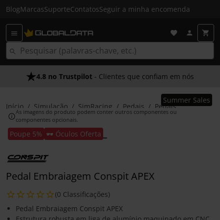
Blog
Marcas
Suporte
Contatos
Seguir a minha encomenda
4.8 no Trustpilot
- Clientes que confiam em nós
Summer Sales
Início
Simulação
SimRacing
Pedais
Pedais
As imagens do produto podem conter outros componentes ou
componentes opcionais.
Poupe 5%
🕶️ Óculos Oferta
Pedal Embraiagem Conspit APEX
(0 Classificações)
Pedal Embraiagem Conspit APEX
Estrutura robusta em liga de alumínio maquinado em CNC