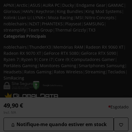
APNX
|
Arctic
|
ASUS
|
AURA PC
|
Ducky
|
Endgame Gear
|
GAMIAC
|
Glorious
|
HAVN
|
Keychron
|
King Bundles
|
King Mod Systems
|
Kolink
|
Lian Li
|
LYNK+
|
Moza Racing
|
MSI
|
Nitro Concepts
|
noblechairs
|
NZXT
|
PHANTEKS
|
Playseat
|
SAMSUNG
|
streamplify
|
Team Group
|
Thermal Grizzly
|
TX3
Categorias Principais
noblechairs
|
ThunderX3
|
Memórias RAM
|
Radeon RX 9060 XT
|
Radeon RX 9070 XT
|
GeForce RTX 5080
|
GeForce RTX 5090
|
Ryzen 7
|
Ryzen 9
|
Core i7
|
Core i9
|
Computadores Gamer
|
Portáteis Gaming
|
Monitores Gaming
|
Smartphones Samsung
|
Headsets
|
Ratos Gaming
|
Ratos Wireless
|
Streaming
|
Teclados
|
SimRacing
© 2026 CASEKING IBERIA. TODOS OS DIREITOS RESERVADOS. IVA incluído à
49,90 €
Esgotado
taxa em vigor para todos os produtos. As fotos apresentadas podem não
Incl. IVA
corresponder às configurações descritas. Preços e especificações sujeitos a
alteração sem aviso prévio. A caseking Iberia declina qualquer
Notifique-me quando estiver em stock
responsabilidade por eventuais erros publicados no site.