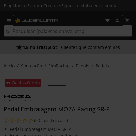
Blog
Marcas
Suporte
Contatos
Seguir a minha encomenda
4.8 no Trustpilot
- Clientes que confiam em nós
Início
Simulação
SimRacing
Pedais
Pedais
🕶️ Óculos Oferta
Pedal Embraiagem MOZA Racing SR-P
(0 Classificações)
Pedal Embreagem MOZA SR-P
Experiência realista de condução