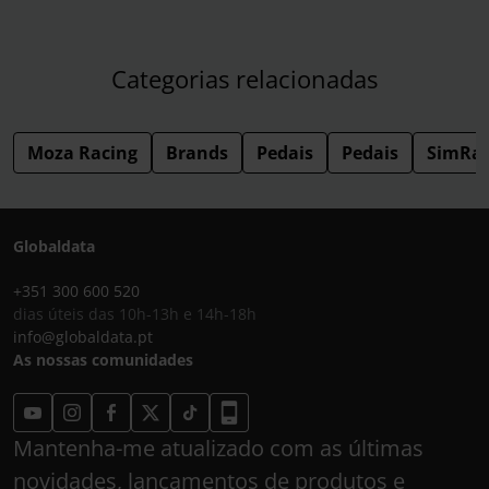
Categorias relacionadas
Moza Racing
Brands
Pedais
Pedais
SimRac
Globaldata
+351 300 600 520
dias úteis das 10h-13h e 14h-18h
info@globaldata.pt
As nossas comunidades
Mantenha-me atualizado com as últimas
novidades, lançamentos de produtos e