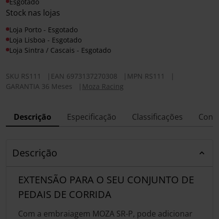
Esgotado
Stock nas lojas
Loja Porto - Esgotado
Loja Lisboa - Esgotado
Loja Sintra / Cascais - Esgotado
SKU
RS111
|
EAN
6973137270308
|
MPN
RS111
|
GARANTIA 36 Meses
|
Moza Racing
Descrição
Especificação
Classificações
Conf
Descrição
EXTENSÃO PARA O SEU CONJUNTO DE
PEDAIS DE CORRIDA
Com a embraiagem MOZA SR-P, pode adicionar