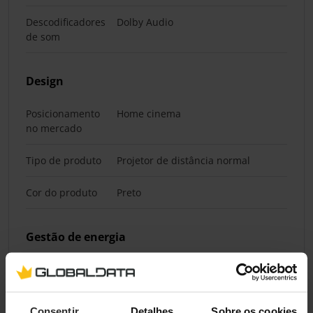
Descodificadores
Dolby Audio
de som
Design
Posicionamento
Home cinema
no mercado
Tipo de produto
Projetor de distância normal
Cor do produto
Preto
Gestão de energia
Fonte de
AC
alimentação
Consentir
Detalhes
Sobre os cookies