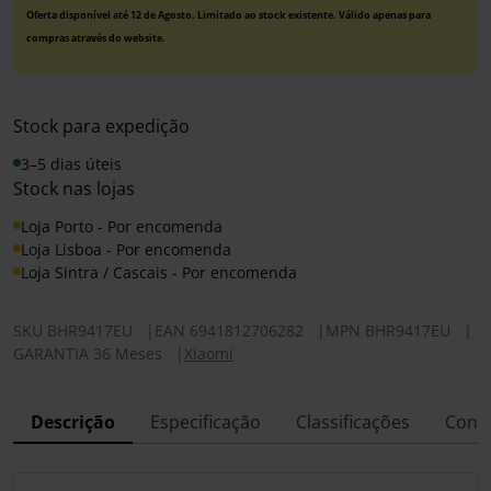
Oferta disponível até 12 de Agosto. Limitado ao stock existente. Válido apenas para
compras através do website.
Stock para expedição
3–5 dias úteis
Stock nas lojas
Loja Porto - Por encomenda
Loja Lisboa - Por encomenda
Loja Sintra / Cascais - Por encomenda
SKU
BHR9417EU
|
EAN
6941812706282
|
MPN
BHR9417EU
|
GARANTIA 36 Meses
|
Xiaomi
Descrição
Especificação
Classificações
Conf