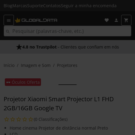
Blog
Marcas
Suporte
Contatos
Seguir a minha encomenda
4.8 no Trustpilot
- Clientes que confiam em nós
Início
Imagem e Som
Projetores
🕶️ Óculos Oferta
Projetor Xiaomi Smart Projector L1 FHD
2GB/16GB Google TV
(0 Classificações)
Home cinema Projetor de distância normal Preto
LCD