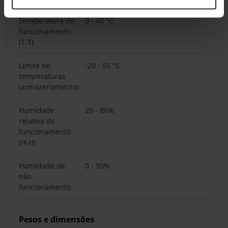
Temperatura de
0 - 40 °C
funcionamento
(T-T)
Limite de
-20 - 55 °C
temperaturas
(armazenamento)
Humidade
20 - 80%
relativa de
funcionamento
(H-H)
Humidade de
0 - 90%
não
funcionamento
Pesos e dimensões