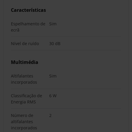
Características
Espelhamento de
Sim
ecrã
Nível de ruído
30 dB
Multimédia
Altifalantes
Sim
incorporados
Classificação de
6 W
Energia RMS
Número de
2
altifalantes
incorporados