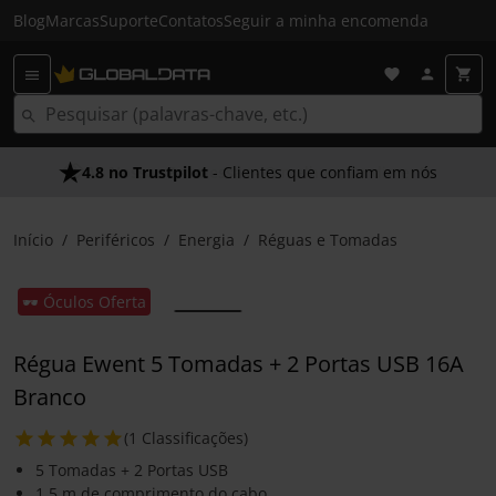
Blog
Marcas
Suporte
Contatos
Seguir a minha encomenda
4.8 no Trustpilot
- Clientes que confiam em nós
Início
Periféricos
Energia
Réguas e Tomadas
🕶️ Óculos Oferta
Régua Ewent 5 Tomadas + 2 Portas USB 16A
Branco
(1 Classificações)
5 Tomadas + 2 Portas USB
1.5 m de comprimento do cabo