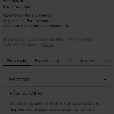
3–5 dias úteis
Stock nas lojas
Loja Porto - Por encomenda
Loja Lisboa - Por encomenda
Loja Sintra / Cascais - Por encomenda
SKU
EW3935
|
EAN
8056045879851
|
MPN
EW3935
|
GARANTIA 36 Meses
|
Ewent
Descrição
Especificação
Classificações
Conf
Descrição
RÉGUA EWENT
Você tem aqueles momentos em que todos os
dispositivos precisam de energia ao mesmo