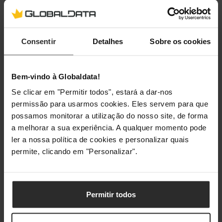
Technical details
Consentir
Detalhes
Sobre os cookies
Tipo de cabo
H05VV-F 3G 1.5
mm2
Bem-vindo à Globaldata!
Embalagem
Se clicar em "Permitir todos", estará a dar-nos
permissão para usarmos cookies. Eles servem para que
Número de produtos incluídos
1 unidade(s)
possamos monitorar a utilização do nosso site, de forma
a melhorar a sua experiência. A qualquer momento pode
ler a nossa política de cookies e personalizar quais
Classificações
permite, clicando em "Personalizar".
Permitir todos