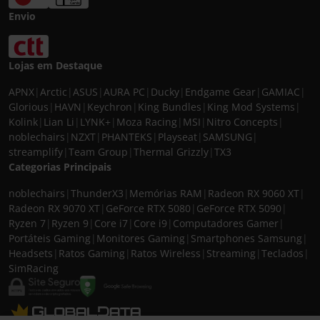
Envio
Lojas em Destaque
APNX
|
Arctic
|
ASUS
|
AURA PC
|
Ducky
|
Endgame Gear
|
GAMIAC
|
Glorious
|
HAVN
|
Keychron
|
King Bundles
|
King Mod Systems
|
Kolink
|
Lian Li
|
LYNK+
|
Moza Racing
|
MSI
|
Nitro Concepts
|
noblechairs
|
NZXT
|
PHANTEKS
|
Playseat
|
SAMSUNG
|
streamplify
|
Team Group
|
Thermal Grizzly
|
TX3
Categorias Principais
noblechairs
|
ThunderX3
|
Memórias RAM
|
Radeon RX 9060 XT
|
Radeon RX 9070 XT
|
GeForce RTX 5080
|
GeForce RTX 5090
|
Ryzen 7
|
Ryzen 9
|
Core i7
|
Core i9
|
Computadores Gamer
|
Portáteis Gaming
|
Monitores Gaming
|
Smartphones Samsung
|
Headsets
|
Ratos Gaming
|
Ratos Wireless
|
Streaming
|
Teclados
|
SimRacing