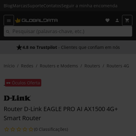
Blog
Marcas
Suporte
Contatos
Seguir a minha encomenda
4.8 no Trustpilot
- Clientes que confiam em nós
Início
Redes
Routers e Modems
Routers
Routers 4G
🕶️ Óculos Oferta
Router D-Link EAGLE PRO AI AX1500 4G+
Smart Router
(0 Classificações)