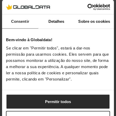
Interruptor
Sim
ligar/desligar
Consentir
Detalhes
Sobre os cookies
Tipo de produto
Router de secretária/pólo
Bem-vindo à Globaldata!
Aprovação regulamentar
Se clicar em "Permitir todos", estará a dar-nos
permissão para usarmos cookies. Eles servem para que
Certificados de
CE
possamos monitorar a utilização do nosso site, de forma
conformidade
a melhorar a sua experiência. A qualquer momento pode
ler a nossa política de cookies e personalizar quais
Sustentabilidade
permite, clicando em "Personalizar".
Produto sustentável
Sim
Permitir todos
Antena