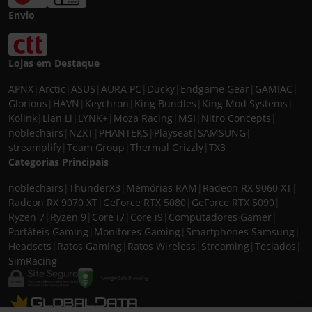
Envio
Lojas em Destaque
APNX
|
Arctic
|
ASUS
|
AURA PC
|
Ducky
|
Endgame Gear
|
GAMIAC
|
Glorious
|
HAVN
|
Keychron
|
King Bundles
|
King Mod Systems
|
Kolink
|
Lian Li
|
LYNK+
|
Moza Racing
|
MSI
|
Nitro Concepts
|
noblechairs
|
NZXT
|
PHANTEKS
|
Playseat
|
SAMSUNG
|
streamplify
|
Team Group
|
Thermal Grizzly
|
TX3
Categorias Principais
noblechairs
|
ThunderX3
|
Memórias RAM
|
Radeon RX 9060 XT
|
Radeon RX 9070 XT
|
GeForce RTX 5080
|
GeForce RTX 5090
|
Ryzen 7
|
Ryzen 9
|
Core i7
|
Core i9
|
Computadores Gamer
|
Portáteis Gaming
|
Monitores Gaming
|
Smartphones Samsung
|
Headsets
|
Ratos Gaming
|
Ratos Wireless
|
Streaming
|
Teclados
|
SimRacing