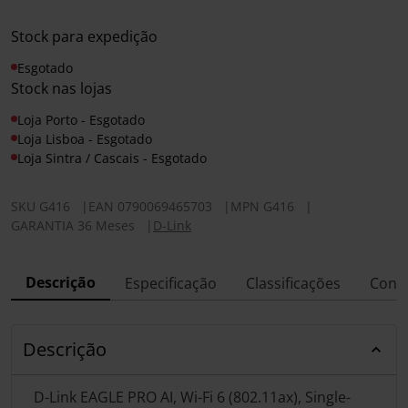
Stock para expedição
Esgotado
Stock nas lojas
Loja Porto - Esgotado
Loja Lisboa - Esgotado
Loja Sintra / Cascais - Esgotado
SKU
G416
|
EAN
0790069465703
|
MPN
G416
|
GARANTIA 36 Meses
|
D-Link
Descrição
Especificação
Classificações
Conf
Descrição
D-Link EAGLE PRO AI, Wi-Fi 6 (802.11ax), Single-