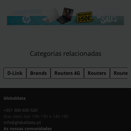
Categorias relacionadas
D-Link
Brands
Routers 4G
Routers
Router
Globaldata
+351 300 600 520
dias úteis das 10h-13h e 14h-18h
info@globaldata.pt
As nossas comunidades