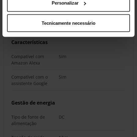
Modelo da antena
Externo
Personalizar
Quantidade de
2
antenas
Tecnicamente necessário
Características
Compatível com
Sim
Amazon Alexa
Compatível com o
Sim
assistente Google
Gestão de energia
Tipo de fonte de
DC
alimentação