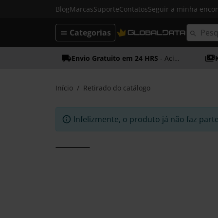
Blog
Marcas
Suporte
Contatos
Seguir a minha enc
Categorias
Envio Gratuito em 24 HRS
- Acima dos 50€
Início
Retirado do catálogo
Infelizmente, o produto já não faz part