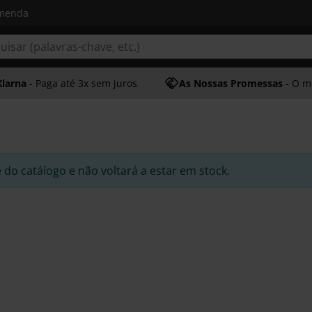
omenda
Klarna
- Paga até 3x sem juros
As Nossas Promessas
- O melhor at
e do catálogo e não voltará a estar em stock.