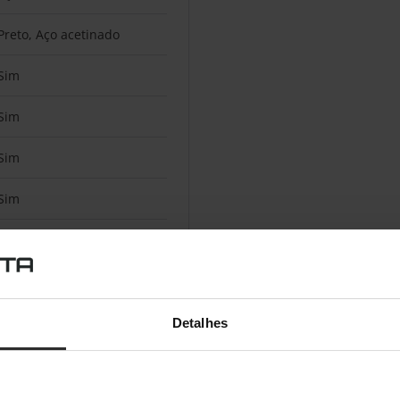
Preto, Aço acetinado
Sim
Sim
Sim
Sim
Sim
4
Sim
Detalhes
Sim