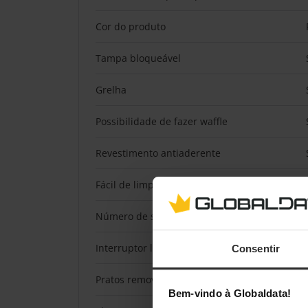
Cor do produto
Tampa bloqueável
Grelha
Possibilidade de fazer waffle
Revestimento antiaderente
Fácil de limpar
Número de sandwiches
Interruptor ligar/desligar
Consentir
Pratos removíveis
Bem-vindo à Globaldata!