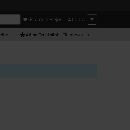
Lista de desejos
Conta
endimento
4.8 no Trustpilot
- Clientes que confiam em nós