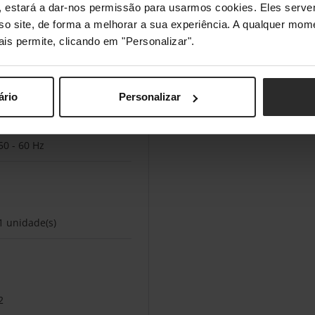
Sim
s", estará a dar-nos permissão para usarmos cookies. Eles ser
sso site, de forma a melhorar a sua experiência. A qualquer mome
ais permite, clicando em "Personalizar".
1000 W
ário
Personalizar
220 - 240 V
50 - 60 Hz
1 unidade(s)
2