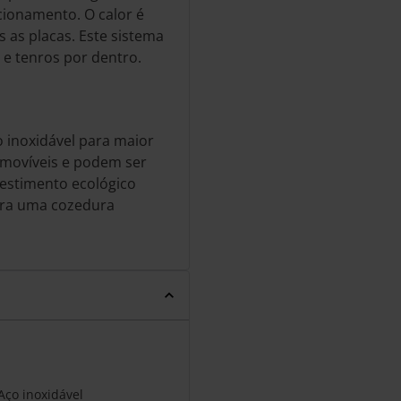
cionamento. O calor é
 as placas. Este sistema
 e tenros por dentro.
 inoxidável para maior
removíveis e podem ser
vestimento ecológico
ara uma cozedura
Aço inoxidável