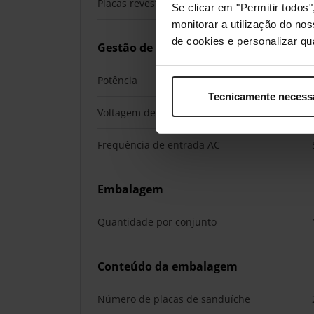
Placas revestidas antiaderentes
Se clicar em "Permitir todo
monitorar a utilização do no
de cookies e personalizar qu
Gestão de energia
Potência
Tecnicamente necess
Voltagem de entrada AC
Frequência de entrada AC
Embalagem
Quantidade por conjunto
Conteúdo da embalagem
Número de placas de sanduíche