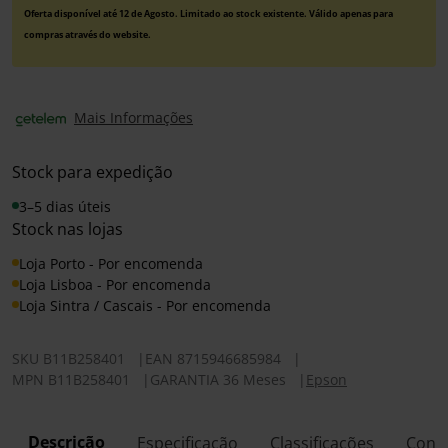
Oferta disponível até 12 de Agosto. Limitado ao stock existente. Válido apenas para
compras através do website.
Mais Informações
Stock para expedição
3–5 dias úteis
Stock nas lojas
Loja Porto - Por encomenda
Loja Lisboa - Por encomenda
Loja Sintra / Cascais - Por encomenda
SKU
B11B258401
|
EAN
8715946685984
|
MPN
B11B258401
|
GARANTIA 36 Meses
|
Epson
Descrição
Especificação
Classificações
Conf