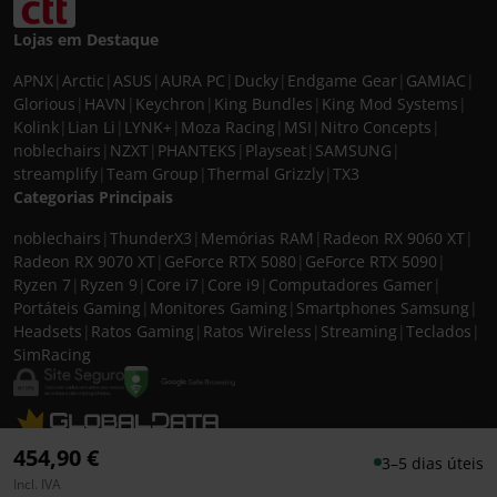
Lojas em Destaque
APNX
|
Arctic
|
ASUS
|
AURA PC
|
Ducky
|
Endgame Gear
|
GAMIAC
|
Glorious
|
HAVN
|
Keychron
|
King Bundles
|
King Mod Systems
|
Kolink
|
Lian Li
|
LYNK+
|
Moza Racing
|
MSI
|
Nitro Concepts
|
noblechairs
|
NZXT
|
PHANTEKS
|
Playseat
|
SAMSUNG
|
streamplify
|
Team Group
|
Thermal Grizzly
|
TX3
Categorias Principais
noblechairs
|
ThunderX3
|
Memórias RAM
|
Radeon RX 9060 XT
|
Radeon RX 9070 XT
|
GeForce RTX 5080
|
GeForce RTX 5090
|
Ryzen 7
|
Ryzen 9
|
Core i7
|
Core i9
|
Computadores Gamer
|
Portáteis Gaming
|
Monitores Gaming
|
Smartphones Samsung
|
Headsets
|
Ratos Gaming
|
Ratos Wireless
|
Streaming
|
Teclados
|
SimRacing
© 2026 CASEKING IBERIA. TODOS OS DIREITOS RESERVADOS. IVA incluído à
454,90 €
3–5 dias úteis
taxa em vigor para todos os produtos. As fotos apresentadas podem não
Incl. IVA
corresponder às configurações descritas. Preços e especificações sujeitos a