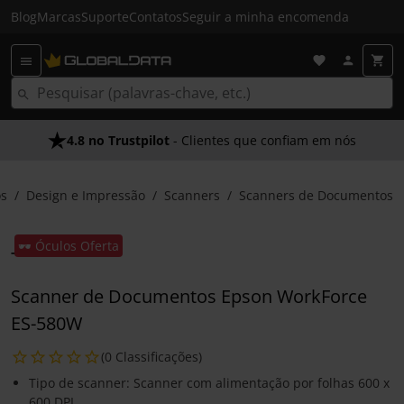
Blog
Marcas
Suporte
Contatos
Seguir a minha encomenda
4.8 no Trustpilot
- Clientes que confiam em nós
os
Design e Impressão
Scanners
Scanners de Documentos
🕶️ Óculos Oferta
Scanner de Documentos Epson WorkForce
ES-580W
(0 Classificações)
Tipo de scanner: Scanner com alimentação por folhas 600 x
600 DPI