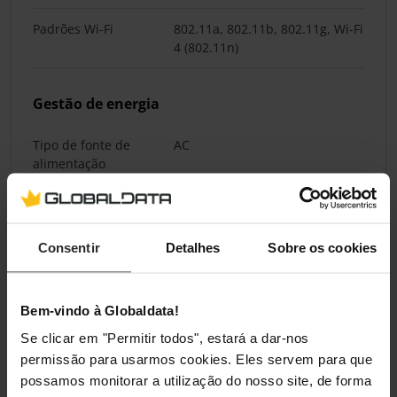
Padrões Wi-Fi
802.11a, 802.11b, 802.11g, Wi-Fi
4 (802.11n)
Gestão de energia
Tipo de fonte de
AC
alimentação
Consumo de energia
13 W
(típico)
Consentir
Detalhes
Sobre os cookies
Consumo de energia
6,9 W
(standby)
Bem-vindo à Globaldata!
Consumo de energia
0,1 W
Se clicar em "Permitir todos", estará a dar-nos
(desligado)
permissão para usarmos cookies. Eles servem para que
possamos monitorar a utilização do nosso site, de forma
Frequência de
50 - 60 Hz