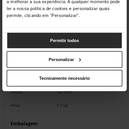
entrada AC
a melhorar a sua experiência. A qualquer momento pode
ler a nossa política de cookies e personalizar quais
Voltagem da entrada
100 - 240 V
permite, clicando em "Personalizar".
Consumo energético
1,4 W
(suspenso)
Permitir todos
Pesos e dimensões
Personalizar
Largura
296 mm
Tecnicamente necessário
Profundidade
169 mm
Altura
167 mm
Peso
3,7 kg
Embalagem