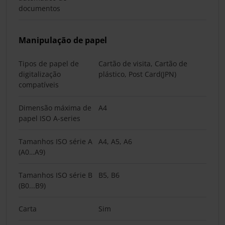
documentos
Manipulação de papel
Tipos de papel de
Cartão de visita, Cartão de
digitalização
plástico, Post Card(JPN)
compatíveis
Dimensão máxima de
A4
papel ISO A-series
Tamanhos ISO série A
A4, A5, A6
(A0…A9)
Tamanhos ISO série B
B5, B6
(B0...B9)
Carta
Sim