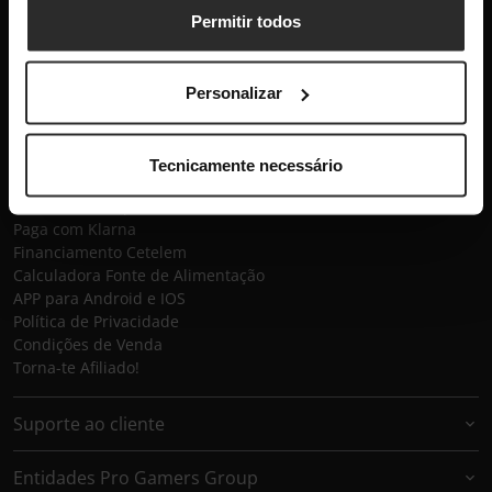
Subscrever
Permitir todos
Globaldata
Contactos
Personalizar
Sobre a Globaldata
Perguntas Frequentes
Promessas
Tecnicamente necessário
Recrutamento
Globaldata Corporate
Paga com Klarna
Financiamento Cetelem
Calculadora Fonte de Alimentação
APP para Android e IOS
Política de Privacidade
Condições de Venda
Torna-te Afiliado!
Suporte ao cliente
Entidades Pro Gamers Group