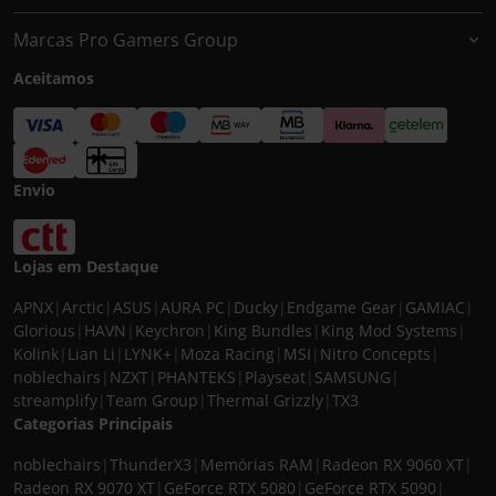
Marcas Pro Gamers Group
Aceitamos
Envio
Lojas em Destaque
APNX
|
Arctic
|
ASUS
|
AURA PC
|
Ducky
|
Endgame Gear
|
GAMIAC
|
Glorious
|
HAVN
|
Keychron
|
King Bundles
|
King Mod Systems
|
Kolink
|
Lian Li
|
LYNK+
|
Moza Racing
|
MSI
|
Nitro Concepts
|
noblechairs
|
NZXT
|
PHANTEKS
|
Playseat
|
SAMSUNG
|
streamplify
|
Team Group
|
Thermal Grizzly
|
TX3
Categorias Principais
noblechairs
|
ThunderX3
|
Memórias RAM
|
Radeon RX 9060 XT
|
Radeon RX 9070 XT
|
GeForce RTX 5080
|
GeForce RTX 5090
|