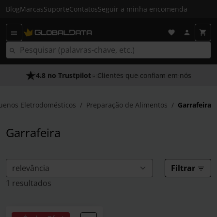
Blog
Marcas
Suporte
Contatos
Seguir a minha encomenda
4.8 no Trustpilot
As Nossas Promessas
- Clientes que confiam em nós
- O melhor atendimento
uenos Eletrodomésticos
Preparação de Alimentos
Garrafeira
Garrafeira
Filtrar
1 resultados