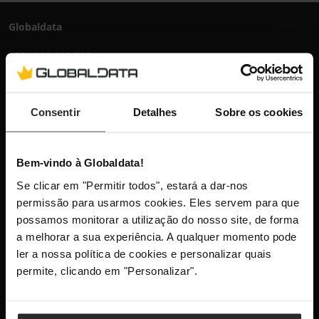
Globaldata
+351 300 600 520
dias úteis das 10h-13h e 14h-18h
info@globaldata.pt
As nossas comunidades
Consentir
Detalhes
Sobre os cookies
Mantenha-me atualizado com as últimas
Bem-vindo à Globaldata!
novidades, lançamentos de produtos e
Se clicar em "Permitir todos", estará a dar-nos
promoções.
permissão para usarmos cookies. Eles servem para que
possamos monitorar a utilização do nosso site, de forma
a melhorar a sua experiência. A qualquer momento pode
ler a nossa política de cookies e personalizar quais
Este site está protegido pelo reCAPTCHA e aplica-se a
Política
permite, clicando em "Personalizar".
de Privacidade
e os
Termos de Serviço
da Google.