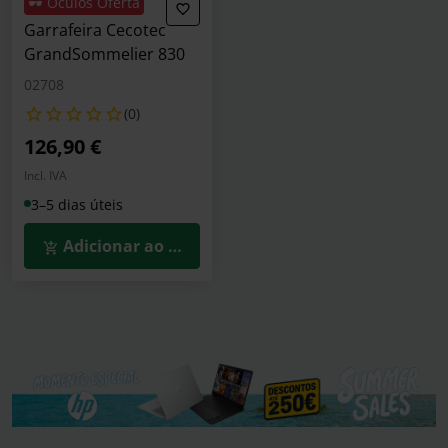
🕶️ Óculos Oferta
Garrafeira Cecotec
GrandSommelier 830
02708
(0)
126,90 €
Incl. IVA
3–5 dias úteis
Adicionar ao Carrinho